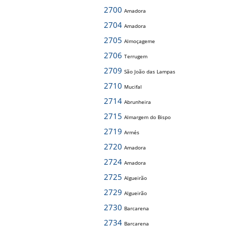
2700
Amadora
2704
Amadora
2705
Almoçageme
2706
Terrugem
2709
São João das Lampas
2710
Mucifal
2714
Abrunheira
2715
Almargem do Bispo
2719
Armés
2720
Amadora
2724
Amadora
2725
Algueirão
2729
Algueirão
2730
Barcarena
2734
Barcarena