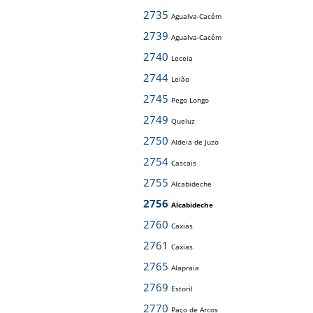
2735
Agualva-Cacém
2739
Agualva-Cacém
2740
Leceia
2744
Leião
2745
Pego Longo
2749
Queluz
2750
Aldeia de Juzo
2754
Cascais
2755
Alcabideche
2756
Alcabideche
2760
Caxias
2761
Caxias
2765
Alapraia
2769
Estoril
2770
Paço de Arcos