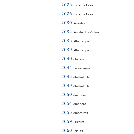
2625
Forte da Casa
2626
Forte da Casa
2630
Arranhó
2634
Arruda dos Vinhos
2635
Albarraque
2639
Albarraque
2640
Cheleiros
2644
Encarnação
2645
Alcabideche
2649
Alcabideche
2650
Amadora
2654
Amadora
2655
Amoreiras
2659
Ericeira
2660
Frielas