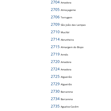
2704
Amadora
2705
Almoçageme
2706
Terrugem
2709
São João das Lampas
2710
Mucifal
2714
Abrunheira
2715
Almargem do Bispo
2719
Armés
2720
Amadora
2724
Amadora
2725
Algueirão
2729
Algueirão
2730
Barcarena
2734
Barcarena
2735
Agualva-Cacém