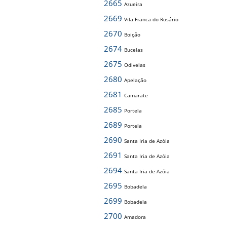
2665
Azueira
2669
Vila Franca do Rosário
2670
Boição
2674
Bucelas
2675
Odivelas
2680
Apelação
2681
Camarate
2685
Portela
2689
Portela
2690
Santa Iria de Azóia
2691
Santa Iria de Azóia
2694
Santa Iria de Azóia
2695
Bobadela
2699
Bobadela
2700
Amadora