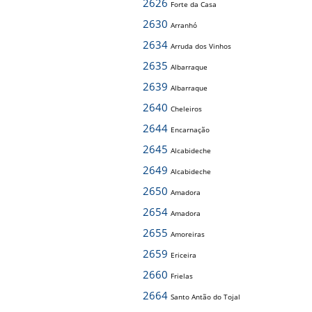
2626
Forte da Casa
2630
Arranhó
2634
Arruda dos Vinhos
2635
Albarraque
2639
Albarraque
2640
Cheleiros
2644
Encarnação
2645
Alcabideche
2649
Alcabideche
2650
Amadora
2654
Amadora
2655
Amoreiras
2659
Ericeira
2660
Frielas
2664
Santo Antão do Tojal