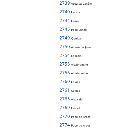
2739
Agualva-Cacém
2740
Leceia
2744
Leião
2745
Pego Longo
2749
Queluz
2750
Aldeia de Juzo
2754
Cascais
2755
Alcabideche
2756
Alcabideche
2760
Caxias
2761
Caxias
2765
Alapraia
2769
Estoril
2770
Paço de Arcos
2774
Paço de Arcos