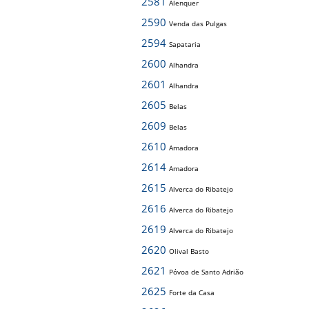
2581
Alenquer
2590
Venda das Pulgas
2594
Sapataria
2600
Alhandra
2601
Alhandra
2605
Belas
2609
Belas
2610
Amadora
2614
Amadora
2615
Alverca do Ribatejo
2616
Alverca do Ribatejo
2619
Alverca do Ribatejo
2620
Olival Basto
2621
Póvoa de Santo Adrião
2625
Forte da Casa