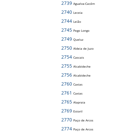
2739
Agualva-Cacém
2740
Leceia
2744
Leião
2745
Pego Longo
2749
Queluz
2750
Aldeia de Juzo
2754
Cascais
2755
Alcabideche
2756
Alcabideche
2760
Caxias
2761
Caxias
2765
Alapraia
2769
Estoril
2770
Paço de Arcos
2774
Paço de Arcos