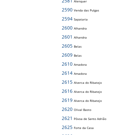
2581
Alenquer
2590
Venda das Pulgas
2594
Sapataria
2600
Alhandra
2601
Alhandra
2605
Belas
2609
Belas
2610
Amadora
2614
Amadora
2615
Alverca do Ribatejo
2616
Alverca do Ribatejo
2619
Alverca do Ribatejo
2620
Olival Basto
2621
Póvoa de Santo Adrião
2625
Forte da Casa