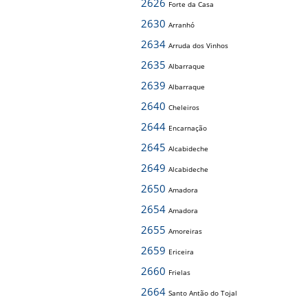
2626
Forte da Casa
2630
Arranhó
2634
Arruda dos Vinhos
2635
Albarraque
2639
Albarraque
2640
Cheleiros
2644
Encarnação
2645
Alcabideche
2649
Alcabideche
2650
Amadora
2654
Amadora
2655
Amoreiras
2659
Ericeira
2660
Frielas
2664
Santo Antão do Tojal