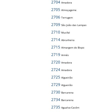
2704
Amadora
2705
Almoçageme
2706
Terrugem
2709
São João das Lampas
2710
Mucifal
2714
Abrunheira
2715
Almargem do Bispo
2719
Armés
2720
Amadora
2724
Amadora
2725
Algueirão
2729
Algueirão
2730
Barcarena
2734
Barcarena
2735
Agualva-Cacém