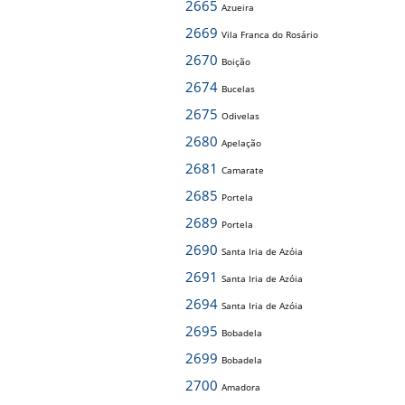
2665
Azueira
2669
Vila Franca do Rosário
2670
Boição
2674
Bucelas
2675
Odivelas
2680
Apelação
2681
Camarate
2685
Portela
2689
Portela
2690
Santa Iria de Azóia
2691
Santa Iria de Azóia
2694
Santa Iria de Azóia
2695
Bobadela
2699
Bobadela
2700
Amadora