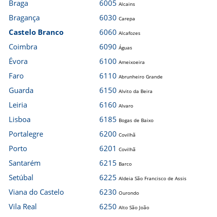
Braga
6005
Alcains
Bragança
6030
Carepa
Castelo Branco
6060
Alcafozes
Coimbra
6090
Águas
Évora
6100
Ameixoeira
Faro
6110
Abrunheiro Grande
Guarda
6150
Alvito da Beira
Leiria
6160
Alvaro
Lisboa
6185
Bogas de Baixo
Portalegre
6200
Covilhã
Porto
6201
Covilhã
Santarém
6215
Barco
Setúbal
6225
Aldeia São Francisco de Assis
Viana do Castelo
6230
Ourondo
Vila Real
6250
Alto São João