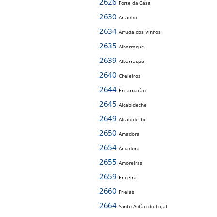
2626
Forte da Casa
2630
Arranhó
2634
Arruda dos Vinhos
2635
Albarraque
2639
Albarraque
2640
Cheleiros
2644
Encarnação
2645
Alcabideche
2649
Alcabideche
2650
Amadora
2654
Amadora
2655
Amoreiras
2659
Ericeira
2660
Frielas
2664
Santo Antão do Tojal