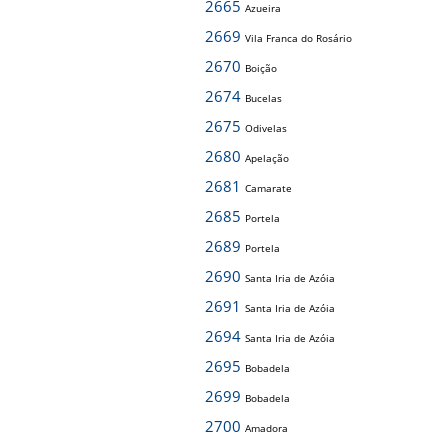
2665
Azueira
2669
Vila Franca do Rosário
2670
Boição
2674
Bucelas
2675
Odivelas
2680
Apelação
2681
Camarate
2685
Portela
2689
Portela
2690
Santa Iria de Azóia
2691
Santa Iria de Azóia
2694
Santa Iria de Azóia
2695
Bobadela
2699
Bobadela
2700
Amadora