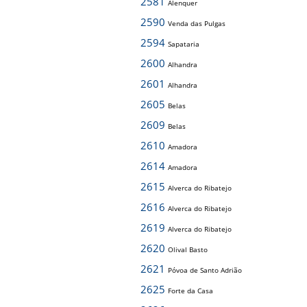
2581
Alenquer
2590
Venda das Pulgas
2594
Sapataria
2600
Alhandra
2601
Alhandra
2605
Belas
2609
Belas
2610
Amadora
2614
Amadora
2615
Alverca do Ribatejo
2616
Alverca do Ribatejo
2619
Alverca do Ribatejo
2620
Olival Basto
2621
Póvoa de Santo Adrião
2625
Forte da Casa