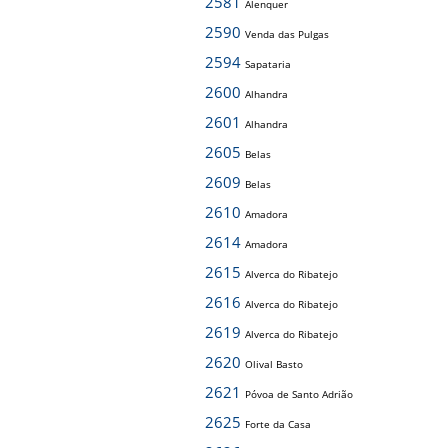
2581
Alenquer
2590
Venda das Pulgas
2594
Sapataria
2600
Alhandra
2601
Alhandra
2605
Belas
2609
Belas
2610
Amadora
2614
Amadora
2615
Alverca do Ribatejo
2616
Alverca do Ribatejo
2619
Alverca do Ribatejo
2620
Olival Basto
2621
Póvoa de Santo Adrião
2625
Forte da Casa