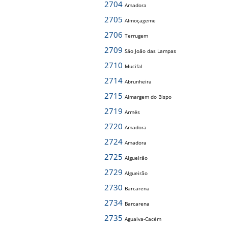
2704
Amadora
2705
Almoçageme
2706
Terrugem
2709
São João das Lampas
2710
Mucifal
2714
Abrunheira
2715
Almargem do Bispo
2719
Armés
2720
Amadora
2724
Amadora
2725
Algueirão
2729
Algueirão
2730
Barcarena
2734
Barcarena
2735
Agualva-Cacém