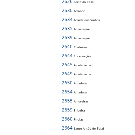
2626
Forte da Casa
2630
Arranhó
2634
Arruda dos Vinhos
2635
Albarraque
2639
Albarraque
2640
Cheleiros
2644
Encarnação
2645
Alcabideche
2649
Alcabideche
2650
Amadora
2654
Amadora
2655
Amoreiras
2659
Ericeira
2660
Frielas
2664
Santo Antão do Tojal