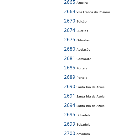
2665
Azueira
2669
Vila Franca do Rosário
2670
Boição
2674
Bucelas
2675
Odivelas
2680
Apelação
2681
Camarate
2685
Portela
2689
Portela
2690
Santa Iria de Azóia
2691
Santa Iria de Azóia
2694
Santa Iria de Azóia
2695
Bobadela
2699
Bobadela
2700
Amadora