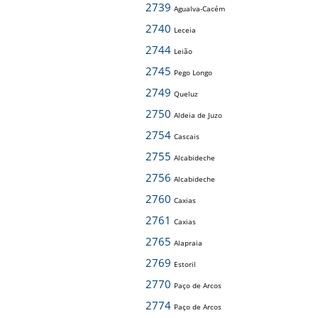
2739
Agualva-Cacém
2740
Leceia
2744
Leião
2745
Pego Longo
2749
Queluz
2750
Aldeia de Juzo
2754
Cascais
2755
Alcabideche
2756
Alcabideche
2760
Caxias
2761
Caxias
2765
Alapraia
2769
Estoril
2770
Paço de Arcos
2774
Paço de Arcos