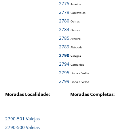
2775
Arneiro
2779
Carcavelos
2780
Oeiras
2784
Oeiras
2785
Arneiro
2789
Abóboda
2790
Valejas
2794
Carnaxide
2795
Linda a Velha
2799
Linda a Velha
Moradas Localidade:
Moradas Completas:
2790-501 Valejas
2790-500 Valejas