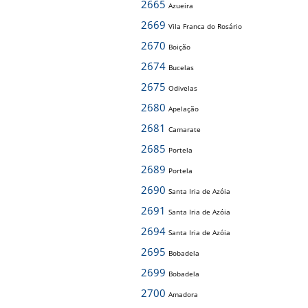
2665
Azueira
2669
Vila Franca do Rosário
2670
Boição
2674
Bucelas
2675
Odivelas
2680
Apelação
2681
Camarate
2685
Portela
2689
Portela
2690
Santa Iria de Azóia
2691
Santa Iria de Azóia
2694
Santa Iria de Azóia
2695
Bobadela
2699
Bobadela
2700
Amadora