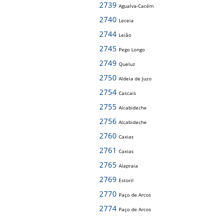
2739
Agualva-Cacém
2740
Leceia
2744
Leião
2745
Pego Longo
2749
Queluz
2750
Aldeia de Juzo
2754
Cascais
2755
Alcabideche
2756
Alcabideche
2760
Caxias
2761
Caxias
2765
Alapraia
2769
Estoril
2770
Paço de Arcos
2774
Paço de Arcos