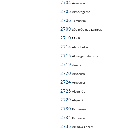
2704
Amadora
2705
Almoçageme
2706
Terrugem
2709
São João das Lampas
2710
Mucifal
2714
Abrunheira
2715
Almargem do Bispo
2719
Armés
2720
Amadora
2724
Amadora
2725
Algueirão
2729
Algueirão
2730
Barcarena
2734
Barcarena
2735
Agualva-Cacém