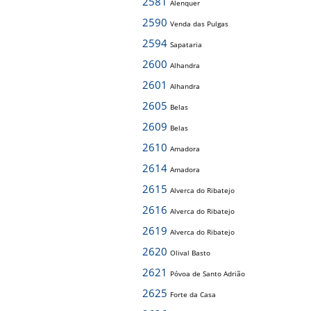
2581
Alenquer
2590
Venda das Pulgas
2594
Sapataria
2600
Alhandra
2601
Alhandra
2605
Belas
2609
Belas
2610
Amadora
2614
Amadora
2615
Alverca do Ribatejo
2616
Alverca do Ribatejo
2619
Alverca do Ribatejo
2620
Olival Basto
2621
Póvoa de Santo Adrião
2625
Forte da Casa