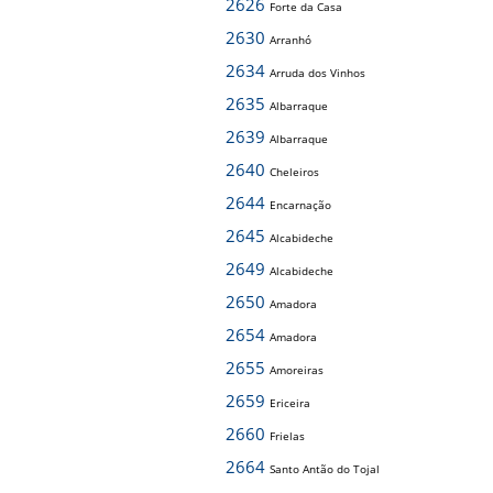
2626
Forte da Casa
2630
Arranhó
2634
Arruda dos Vinhos
2635
Albarraque
2639
Albarraque
2640
Cheleiros
2644
Encarnação
2645
Alcabideche
2649
Alcabideche
2650
Amadora
2654
Amadora
2655
Amoreiras
2659
Ericeira
2660
Frielas
2664
Santo Antão do Tojal