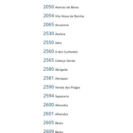
2050
Aveiras de Baixo
2054
Vila Nova da Rainha
2065
Alcoentre
2530
Atalaia
2550
Adro
2560
A dos Cunhados
2565
Cabeça Gorda
2580
Abrigada
2581
Alenquer
2590
Venda das Pulgas
2594
Sapataria
2600
Alhandra
2601
Alhandra
2605
Belas
2609
Belas