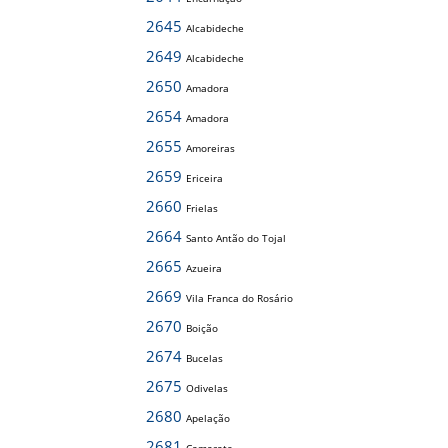
2645
Alcabideche
2649
Alcabideche
2650
Amadora
2654
Amadora
2655
Amoreiras
2659
Ericeira
2660
Frielas
2664
Santo Antão do Tojal
2665
Azueira
2669
Vila Franca do Rosário
2670
Boição
2674
Bucelas
2675
Odivelas
2680
Apelação
2681