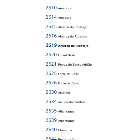
2610
Amadora
2614
Amadora
2615
Alverca do Ribatejo
2616
Alverca do Ribatejo
2619
Alverca do Ribatejo
2620
Olival Basto
2621
Póvoa de Santo Adrião
2625
Forte da Casa
2626
Forte da Casa
2630
Arranhó
2634
Arruda dos Vinhos
2635
Albarraque
2639
Albarraque
2640
Cheleiros
2644
Encarnação