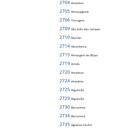
2704
Amadora
2705
Almoçageme
2706
Terrugem
2709
São João das Lampas
2710
Mucifal
2714
Abrunheira
2715
Almargem do Bispo
2719
Armés
2720
Amadora
2724
Amadora
2725
Algueirão
2729
Algueirão
2730
Barcarena
2734
Barcarena
2735
Agualva-Cacém