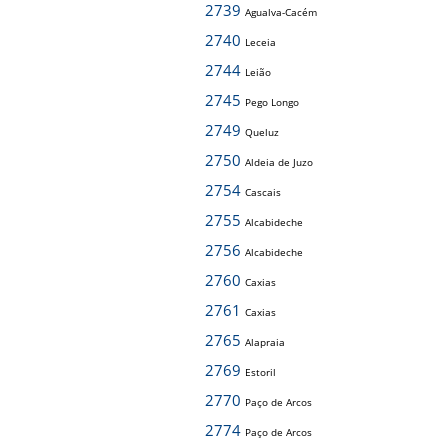
2739
Agualva-Cacém
2740
Leceia
2744
Leião
2745
Pego Longo
2749
Queluz
2750
Aldeia de Juzo
2754
Cascais
2755
Alcabideche
2756
Alcabideche
2760
Caxias
2761
Caxias
2765
Alapraia
2769
Estoril
2770
Paço de Arcos
2774
Paço de Arcos