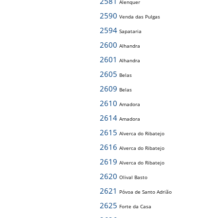
2581
Alenquer
2590
Venda das Pulgas
2594
Sapataria
2600
Alhandra
2601
Alhandra
2605
Belas
2609
Belas
2610
Amadora
2614
Amadora
2615
Alverca do Ribatejo
2616
Alverca do Ribatejo
2619
Alverca do Ribatejo
2620
Olival Basto
2621
Póvoa de Santo Adrião
2625
Forte da Casa