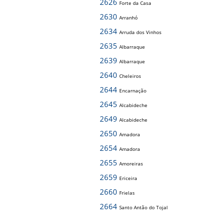
2626
Forte da Casa
2630
Arranhó
2634
Arruda dos Vinhos
2635
Albarraque
2639
Albarraque
2640
Cheleiros
2644
Encarnação
2645
Alcabideche
2649
Alcabideche
2650
Amadora
2654
Amadora
2655
Amoreiras
2659
Ericeira
2660
Frielas
2664
Santo Antão do Tojal