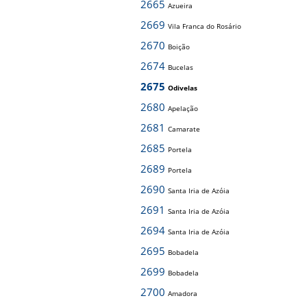
2665
Azueira
2669
Vila Franca do Rosário
2670
Boição
2674
Bucelas
2675
Odivelas
2680
Apelação
2681
Camarate
2685
Portela
2689
Portela
2690
Santa Iria de Azóia
2691
Santa Iria de Azóia
2694
Santa Iria de Azóia
2695
Bobadela
2699
Bobadela
2700
Amadora