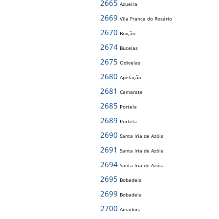
2665
Azueira
2669
Vila Franca do Rosário
2670
Boição
2674
Bucelas
2675
Odivelas
2680
Apelação
2681
Camarate
2685
Portela
2689
Portela
2690
Santa Iria de Azóia
2691
Santa Iria de Azóia
2694
Santa Iria de Azóia
2695
Bobadela
2699
Bobadela
2700
Amadora