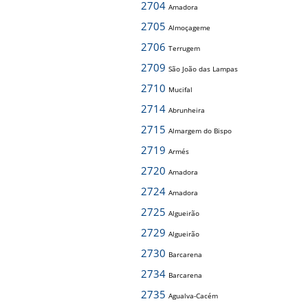
2704
Amadora
2705
Almoçageme
2706
Terrugem
2709
São João das Lampas
2710
Mucifal
2714
Abrunheira
2715
Almargem do Bispo
2719
Armés
2720
Amadora
2724
Amadora
2725
Algueirão
2729
Algueirão
2730
Barcarena
2734
Barcarena
2735
Agualva-Cacém