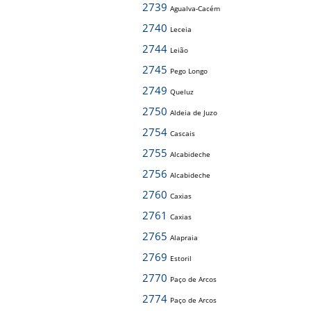
2739
Agualva-Cacém
2740
Leceia
2744
Leião
2745
Pego Longo
2749
Queluz
2750
Aldeia de Juzo
2754
Cascais
2755
Alcabideche
2756
Alcabideche
2760
Caxias
2761
Caxias
2765
Alapraia
2769
Estoril
2770
Paço de Arcos
2774
Paço de Arcos