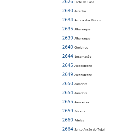
2626
Forte da Casa
2630
Arranhó
2634
Arruda dos Vinhos
2635
Albarraque
2639
Albarraque
2640
Cheleiros
2644
Encarnação
2645
Alcabideche
2649
Alcabideche
2650
Amadora
2654
Amadora
2655
Amoreiras
2659
Ericeira
2660
Frielas
2664
Santo Antão do Tojal