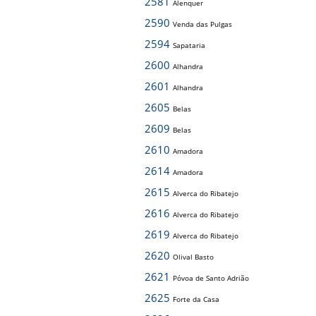
2581
Alenquer
2590
Venda das Pulgas
2594
Sapataria
2600
Alhandra
2601
Alhandra
2605
Belas
2609
Belas
2610
Amadora
2614
Amadora
2615
Alverca do Ribatejo
2616
Alverca do Ribatejo
2619
Alverca do Ribatejo
2620
Olival Basto
2621
Póvoa de Santo Adrião
2625
Forte da Casa