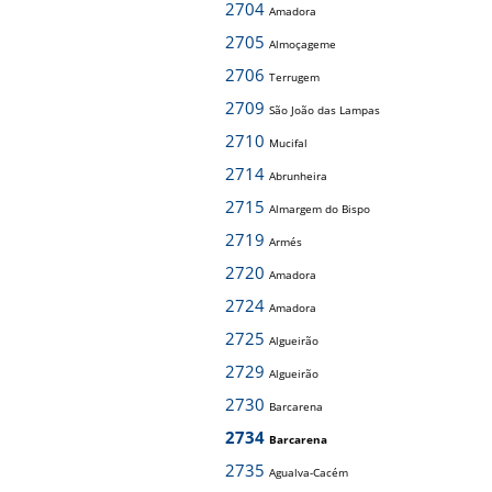
2704
Amadora
2705
Almoçageme
2706
Terrugem
2709
São João das Lampas
2710
Mucifal
2714
Abrunheira
2715
Almargem do Bispo
2719
Armés
2720
Amadora
2724
Amadora
2725
Algueirão
2729
Algueirão
2730
Barcarena
2734
Barcarena
2735
Agualva-Cacém