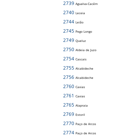
2739
Agualva-Cacém
2740
Leceia
2744
Leião
2745
Pego Longo
2749
Queluz
2750
Aldeia de Juzo
2754
Cascais
2755
Alcabideche
2756
Alcabideche
2760
Caxias
2761
Caxias
2765
Alapraia
2769
Estoril
2770
Paço de Arcos
2774
Paço de Arcos