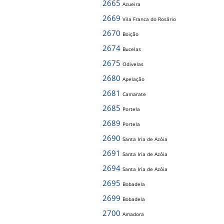
2665
Azueira
2669
Vila Franca do Rosário
2670
Boição
2674
Bucelas
2675
Odivelas
2680
Apelação
2681
Camarate
2685
Portela
2689
Portela
2690
Santa Iria de Azóia
2691
Santa Iria de Azóia
2694
Santa Iria de Azóia
2695
Bobadela
2699
Bobadela
2700
Amadora