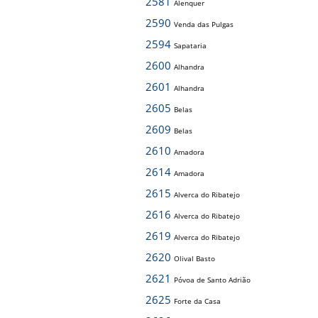
2581
Alenquer
2590
Venda das Pulgas
2594
Sapataria
2600
Alhandra
2601
Alhandra
2605
Belas
2609
Belas
2610
Amadora
2614
Amadora
2615
Alverca do Ribatejo
2616
Alverca do Ribatejo
2619
Alverca do Ribatejo
2620
Olival Basto
2621
Póvoa de Santo Adrião
2625
Forte da Casa