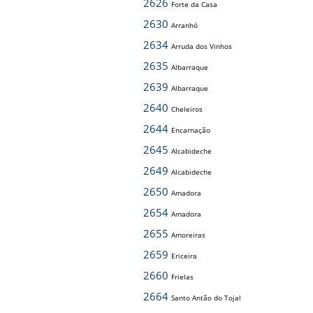
2626
Forte da Casa
2630
Arranhó
2634
Arruda dos Vinhos
2635
Albarraque
2639
Albarraque
2640
Cheleiros
2644
Encarnação
2645
Alcabideche
2649
Alcabideche
2650
Amadora
2654
Amadora
2655
Amoreiras
2659
Ericeira
2660
Frielas
2664
Santo Antão do Tojal