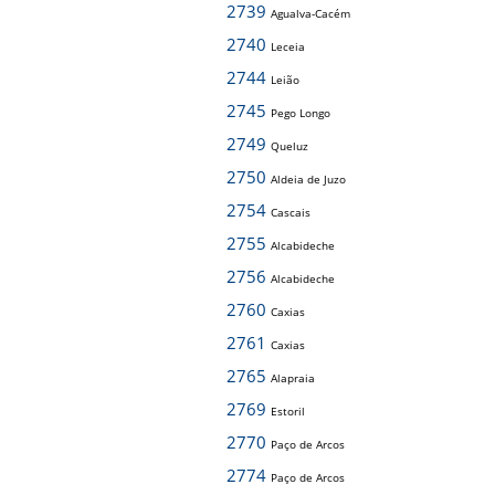
2739
Agualva-Cacém
2740
Leceia
2744
Leião
2745
Pego Longo
2749
Queluz
2750
Aldeia de Juzo
2754
Cascais
2755
Alcabideche
2756
Alcabideche
2760
Caxias
2761
Caxias
2765
Alapraia
2769
Estoril
2770
Paço de Arcos
2774
Paço de Arcos