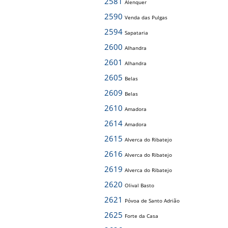
2581
Alenquer
2590
Venda das Pulgas
2594
Sapataria
2600
Alhandra
2601
Alhandra
2605
Belas
2609
Belas
2610
Amadora
2614
Amadora
2615
Alverca do Ribatejo
2616
Alverca do Ribatejo
2619
Alverca do Ribatejo
2620
Olival Basto
2621
Póvoa de Santo Adrião
2625
Forte da Casa