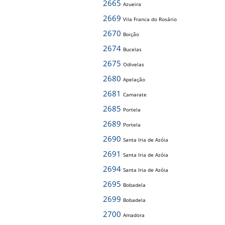
2665
Azueira
2669
Vila Franca do Rosário
2670
Boição
2674
Bucelas
2675
Odivelas
2680
Apelação
2681
Camarate
2685
Portela
2689
Portela
2690
Santa Iria de Azóia
2691
Santa Iria de Azóia
2694
Santa Iria de Azóia
2695
Bobadela
2699
Bobadela
2700
Amadora