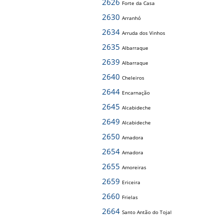
2626
Forte da Casa
2630
Arranhó
2634
Arruda dos Vinhos
2635
Albarraque
2639
Albarraque
2640
Cheleiros
2644
Encarnação
2645
Alcabideche
2649
Alcabideche
2650
Amadora
2654
Amadora
2655
Amoreiras
2659
Ericeira
2660
Frielas
2664
Santo Antão do Tojal