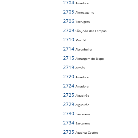
2704
Amadora
2705
Almoçageme
2706
Terrugem
2709
São João das Lampas
2710
Mucifal
2714
Abrunheira
2715
Almargem do Bispo
2719
Armés
2720
Amadora
2724
Amadora
2725
Algueirão
2729
Algueirão
2730
Barcarena
2734
Barcarena
2735
Agualva-Cacém