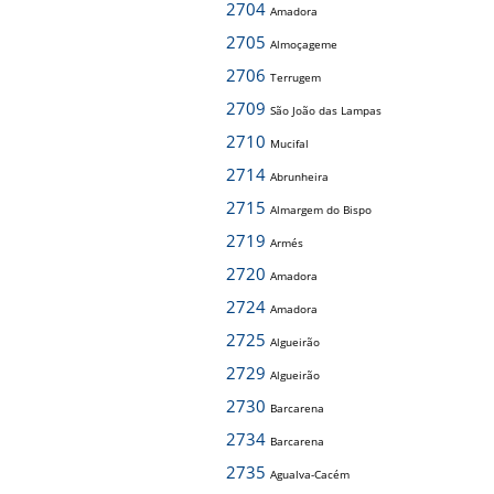
2704
Amadora
2705
Almoçageme
2706
Terrugem
2709
São João das Lampas
2710
Mucifal
2714
Abrunheira
2715
Almargem do Bispo
2719
Armés
2720
Amadora
2724
Amadora
2725
Algueirão
2729
Algueirão
2730
Barcarena
2734
Barcarena
2735
Agualva-Cacém