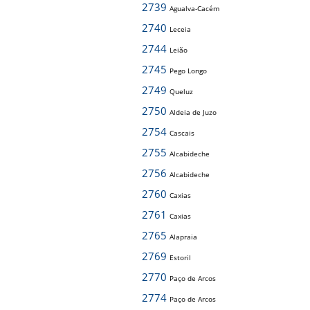
2739
Agualva-Cacém
2740
Leceia
2744
Leião
2745
Pego Longo
2749
Queluz
2750
Aldeia de Juzo
2754
Cascais
2755
Alcabideche
2756
Alcabideche
2760
Caxias
2761
Caxias
2765
Alapraia
2769
Estoril
2770
Paço de Arcos
2774
Paço de Arcos