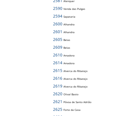
2581
Alenquer
2590
Venda das Pulgas
2594
Sapataria
2600
Alhandra
2601
Alhandra
2605
Belas
2609
Belas
2610
Amadora
2614
Amadora
2615
Alverca do Ribatejo
2616
Alverca do Ribatejo
2619
Alverca do Ribatejo
2620
Olival Basto
2621
Póvoa de Santo Adrião
2625
Forte da Casa