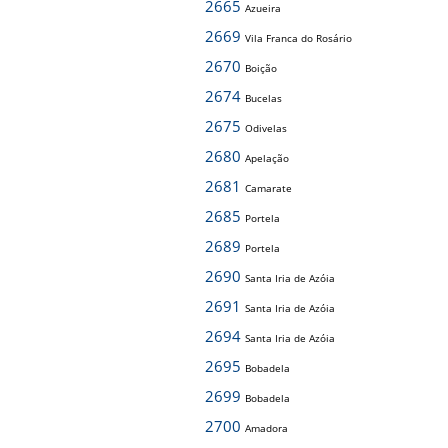
2665
Azueira
2669
Vila Franca do Rosário
2670
Boição
2674
Bucelas
2675
Odivelas
2680
Apelação
2681
Camarate
2685
Portela
2689
Portela
2690
Santa Iria de Azóia
2691
Santa Iria de Azóia
2694
Santa Iria de Azóia
2695
Bobadela
2699
Bobadela
2700
Amadora