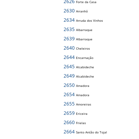
2626
Forte da Casa
2630
Arranhó
2634
Arruda dos Vinhos
2635
Albarraque
2639
Albarraque
2640
Cheleiros
2644
Encarnação
2645
Alcabideche
2649
Alcabideche
2650
Amadora
2654
Amadora
2655
Amoreiras
2659
Ericeira
2660
Frielas
2664
Santo Antão do Tojal