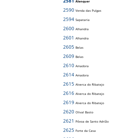
2581
Alenquer
2590
Venda das Pulgas
2594
Sapataria
2600
Alhandra
2601
Alhandra
2605
Belas
2609
Belas
2610
Amadora
2614
Amadora
2615
Alverca do Ribatejo
2616
Alverca do Ribatejo
2619
Alverca do Ribatejo
2620
Olival Basto
2621
Póvoa de Santo Adrião
2625
Forte da Casa