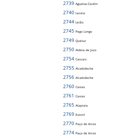
2739
Agualva-Cacém
2740
Leceia
2744
Leião
2745
Pego Longo
2749
Queluz
2750
Aldeia de Juzo
2754
Cascais
2755
Alcabideche
2756
Alcabideche
2760
Caxias
2761
Caxias
2765
Alapraia
2769
Estoril
2770
Paço de Arcos
2774
Paço de Arcos