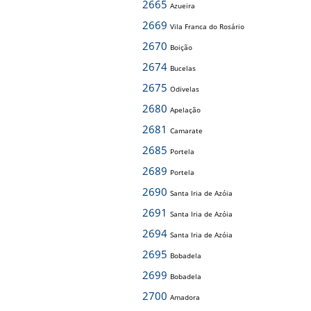
2665
Azueira
2669
Vila Franca do Rosário
2670
Boição
2674
Bucelas
2675
Odivelas
2680
Apelação
2681
Camarate
2685
Portela
2689
Portela
2690
Santa Iria de Azóia
2691
Santa Iria de Azóia
2694
Santa Iria de Azóia
2695
Bobadela
2699
Bobadela
2700
Amadora