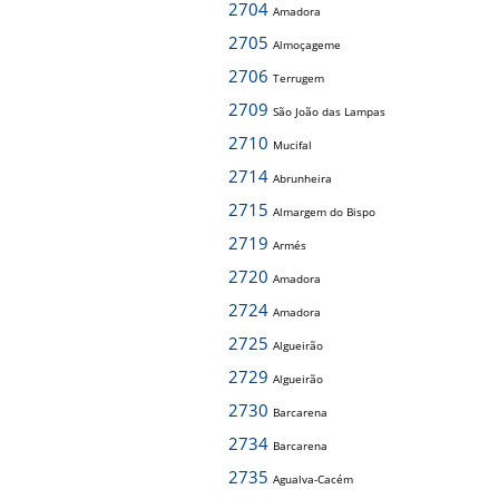
2704
Amadora
2705
Almoçageme
2706
Terrugem
2709
São João das Lampas
2710
Mucifal
2714
Abrunheira
2715
Almargem do Bispo
2719
Armés
2720
Amadora
2724
Amadora
2725
Algueirão
2729
Algueirão
2730
Barcarena
2734
Barcarena
2735
Agualva-Cacém