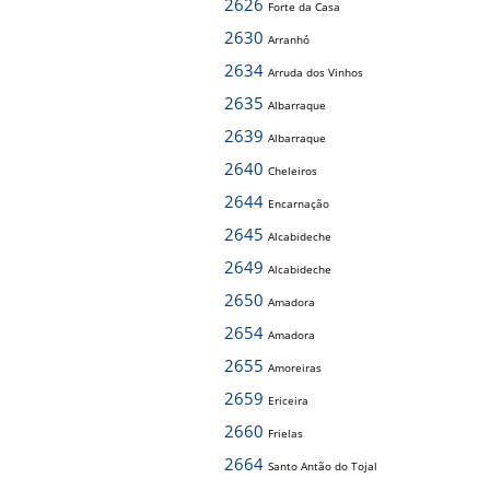
2626
Forte da Casa
2630
Arranhó
2634
Arruda dos Vinhos
2635
Albarraque
2639
Albarraque
2640
Cheleiros
2644
Encarnação
2645
Alcabideche
2649
Alcabideche
2650
Amadora
2654
Amadora
2655
Amoreiras
2659
Ericeira
2660
Frielas
2664
Santo Antão do Tojal