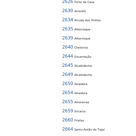
2626
Forte da Casa
2630
Arranhó
2634
Arruda dos Vinhos
2635
Albarraque
2639
Albarraque
2640
Cheleiros
2644
Encarnação
2645
Alcabideche
2649
Alcabideche
2650
Amadora
2654
Amadora
2655
Amoreiras
2659
Ericeira
2660
Frielas
2664
Santo Antão do Tojal