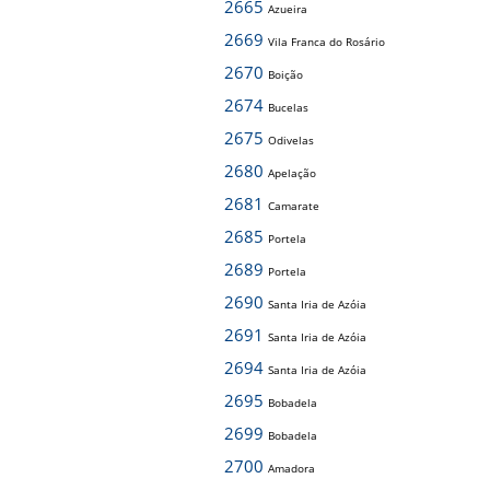
2665
Azueira
2669
Vila Franca do Rosário
2670
Boição
2674
Bucelas
2675
Odivelas
2680
Apelação
2681
Camarate
2685
Portela
2689
Portela
2690
Santa Iria de Azóia
2691
Santa Iria de Azóia
2694
Santa Iria de Azóia
2695
Bobadela
2699
Bobadela
2700
Amadora