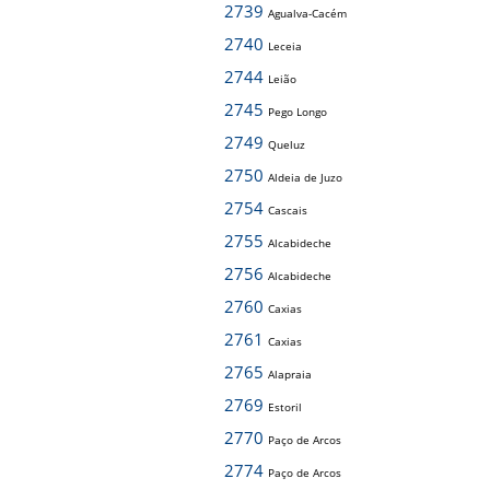
2739
Agualva-Cacém
2740
Leceia
2744
Leião
2745
Pego Longo
2749
Queluz
2750
Aldeia de Juzo
2754
Cascais
2755
Alcabideche
2756
Alcabideche
2760
Caxias
2761
Caxias
2765
Alapraia
2769
Estoril
2770
Paço de Arcos
2774
Paço de Arcos