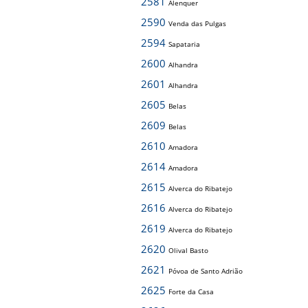
2581
Alenquer
2590
Venda das Pulgas
2594
Sapataria
2600
Alhandra
2601
Alhandra
2605
Belas
2609
Belas
2610
Amadora
2614
Amadora
2615
Alverca do Ribatejo
2616
Alverca do Ribatejo
2619
Alverca do Ribatejo
2620
Olival Basto
2621
Póvoa de Santo Adrião
2625
Forte da Casa