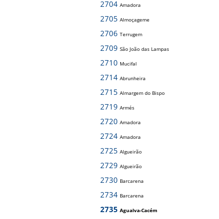
2704
Amadora
2705
Almoçageme
2706
Terrugem
2709
São João das Lampas
2710
Mucifal
2714
Abrunheira
2715
Almargem do Bispo
2719
Armés
2720
Amadora
2724
Amadora
2725
Algueirão
2729
Algueirão
2730
Barcarena
2734
Barcarena
2735
Agualva-Cacém