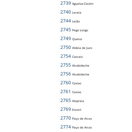
2739
Agualva-Cacém
2740
Leceia
2744
Leião
2745
Pego Longo
2749
Queluz
2750
Aldeia de Juzo
2754
Cascais
2755
Alcabideche
2756
Alcabideche
2760
Caxias
2761
Caxias
2765
Alapraia
2769
Estoril
2770
Paço de Arcos
2774
Paço de Arcos