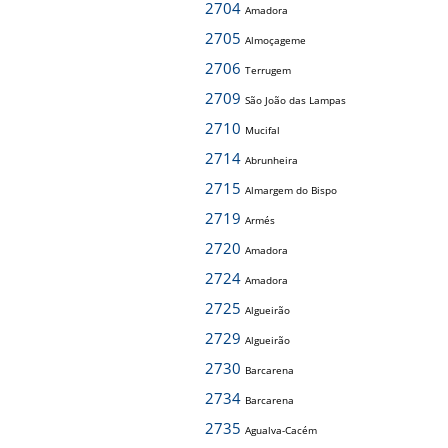
2704
Amadora
2705
Almoçageme
2706
Terrugem
2709
São João das Lampas
2710
Mucifal
2714
Abrunheira
2715
Almargem do Bispo
2719
Armés
2720
Amadora
2724
Amadora
2725
Algueirão
2729
Algueirão
2730
Barcarena
2734
Barcarena
2735
Agualva-Cacém