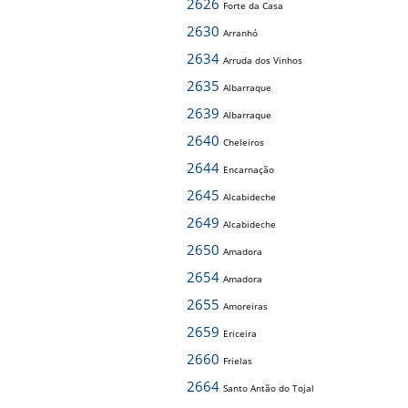
2626
Forte da Casa
2630
Arranhó
2634
Arruda dos Vinhos
2635
Albarraque
2639
Albarraque
2640
Cheleiros
2644
Encarnação
2645
Alcabideche
2649
Alcabideche
2650
Amadora
2654
Amadora
2655
Amoreiras
2659
Ericeira
2660
Frielas
2664
Santo Antão do Tojal