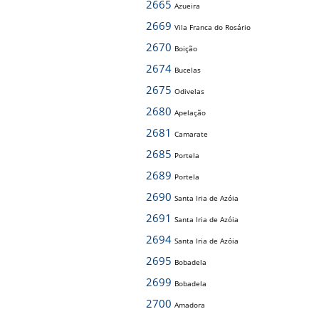
2665
Azueira
2669
Vila Franca do Rosário
2670
Boição
2674
Bucelas
2675
Odivelas
2680
Apelação
2681
Camarate
2685
Portela
2689
Portela
2690
Santa Iria de Azóia
2691
Santa Iria de Azóia
2694
Santa Iria de Azóia
2695
Bobadela
2699
Bobadela
2700
Amadora