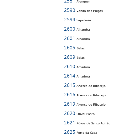
2581
Alenquer
2590
Venda das Pulgas
2594
Sapataria
2600
Alhandra
2601
Alhandra
2605
Belas
2609
Belas
2610
Amadora
2614
Amadora
2615
Alverca do Ribatejo
2616
Alverca do Ribatejo
2619
Alverca do Ribatejo
2620
Olival Basto
2621
Póvoa de Santo Adrião
2625
Forte da Casa