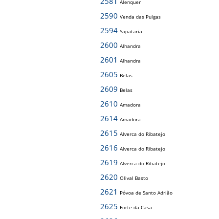
2581
Alenquer
2590
Venda das Pulgas
2594
Sapataria
2600
Alhandra
2601
Alhandra
2605
Belas
2609
Belas
2610
Amadora
2614
Amadora
2615
Alverca do Ribatejo
2616
Alverca do Ribatejo
2619
Alverca do Ribatejo
2620
Olival Basto
2621
Póvoa de Santo Adrião
2625
Forte da Casa