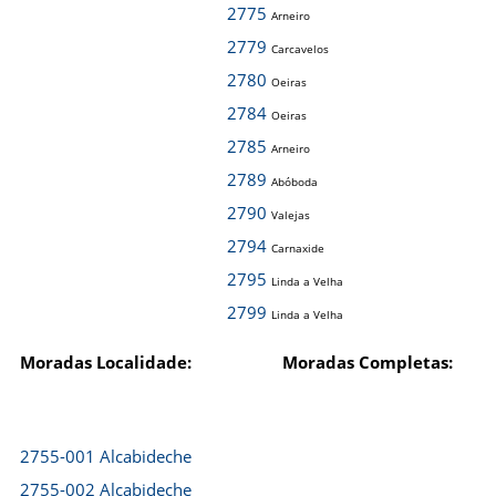
2775
Arneiro
2779
Carcavelos
2780
Oeiras
2784
Oeiras
2785
Arneiro
2789
Abóboda
2790
Valejas
2794
Carnaxide
2795
Linda a Velha
2799
Linda a Velha
Moradas Localidade:
Moradas Completas:
2755-001 Alcabideche
2755-002 Alcabideche