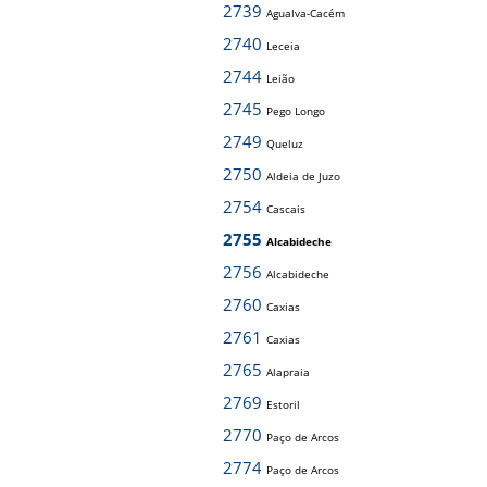
2739
Agualva-Cacém
2740
Leceia
2744
Leião
2745
Pego Longo
2749
Queluz
2750
Aldeia de Juzo
2754
Cascais
2755
Alcabideche
2756
Alcabideche
2760
Caxias
2761
Caxias
2765
Alapraia
2769
Estoril
2770
Paço de Arcos
2774
Paço de Arcos