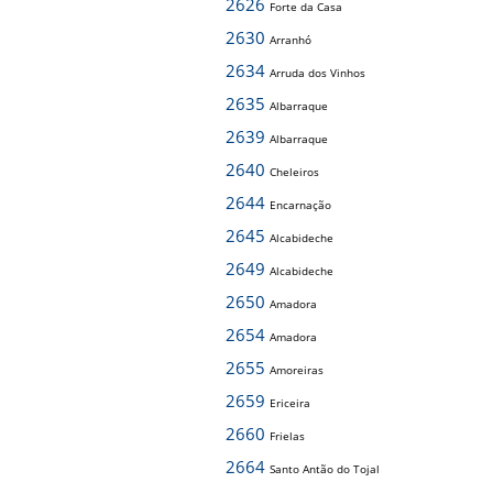
2626
Forte da Casa
2630
Arranhó
2634
Arruda dos Vinhos
2635
Albarraque
2639
Albarraque
2640
Cheleiros
2644
Encarnação
2645
Alcabideche
2649
Alcabideche
2650
Amadora
2654
Amadora
2655
Amoreiras
2659
Ericeira
2660
Frielas
2664
Santo Antão do Tojal