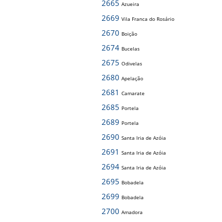
2665
Azueira
2669
Vila Franca do Rosário
2670
Boição
2674
Bucelas
2675
Odivelas
2680
Apelação
2681
Camarate
2685
Portela
2689
Portela
2690
Santa Iria de Azóia
2691
Santa Iria de Azóia
2694
Santa Iria de Azóia
2695
Bobadela
2699
Bobadela
2700
Amadora