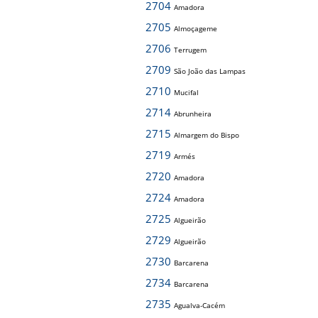
2704
Amadora
2705
Almoçageme
2706
Terrugem
2709
São João das Lampas
2710
Mucifal
2714
Abrunheira
2715
Almargem do Bispo
2719
Armés
2720
Amadora
2724
Amadora
2725
Algueirão
2729
Algueirão
2730
Barcarena
2734
Barcarena
2735
Agualva-Cacém