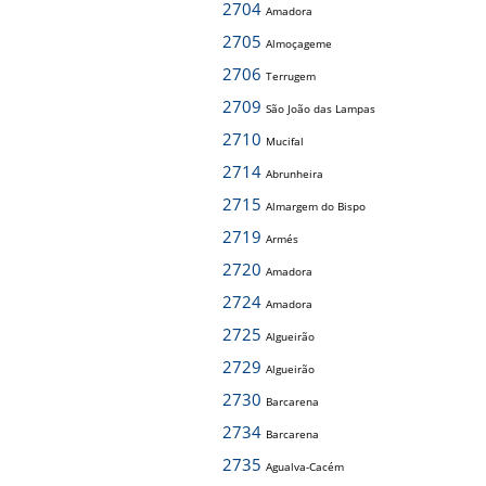
2704
Amadora
2705
Almoçageme
2706
Terrugem
2709
São João das Lampas
2710
Mucifal
2714
Abrunheira
2715
Almargem do Bispo
2719
Armés
2720
Amadora
2724
Amadora
2725
Algueirão
2729
Algueirão
2730
Barcarena
2734
Barcarena
2735
Agualva-Cacém