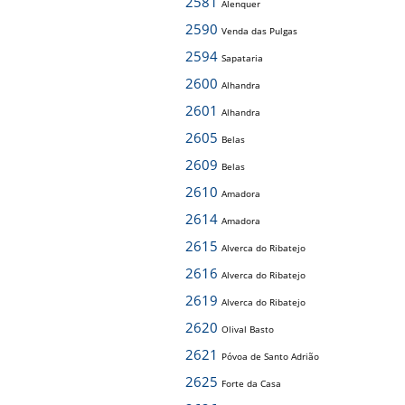
2581
Alenquer
2590
Venda das Pulgas
2594
Sapataria
2600
Alhandra
2601
Alhandra
2605
Belas
2609
Belas
2610
Amadora
2614
Amadora
2615
Alverca do Ribatejo
2616
Alverca do Ribatejo
2619
Alverca do Ribatejo
2620
Olival Basto
2621
Póvoa de Santo Adrião
2625
Forte da Casa