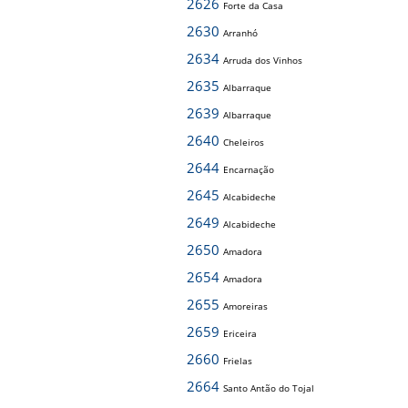
2626
Forte da Casa
2630
Arranhó
2634
Arruda dos Vinhos
2635
Albarraque
2639
Albarraque
2640
Cheleiros
2644
Encarnação
2645
Alcabideche
2649
Alcabideche
2650
Amadora
2654
Amadora
2655
Amoreiras
2659
Ericeira
2660
Frielas
2664
Santo Antão do Tojal