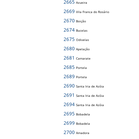
2665
Azueira
2669
Vila Franca do Rosário
2670
Boição
2674
Bucelas
2675
Odivelas
2680
Apelação
2681
Camarate
2685
Portela
2689
Portela
2690
Santa Iria de Azóia
2691
Santa Iria de Azóia
2694
Santa Iria de Azóia
2695
Bobadela
2699
Bobadela
2700
Amadora