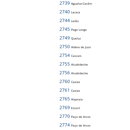
2739
Agualva-Cacém
2740
Leceia
2744
Leião
2745
Pego Longo
2749
Queluz
2750
Aldeia de Juzo
2754
Cascais
2755
Alcabideche
2756
Alcabideche
2760
Caxias
2761
Caxias
2765
Alapraia
2769
Estoril
2770
Paço de Arcos
2774
Paço de Arcos