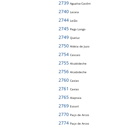
2739
Agualva-Cacém
2740
Leceia
2744
Leião
2745
Pego Longo
2749
Queluz
2750
Aldeia de Juzo
2754
Cascais
2755
Alcabideche
2756
Alcabideche
2760
Caxias
2761
Caxias
2765
Alapraia
2769
Estoril
2770
Paço de Arcos
2774
Paço de Arcos