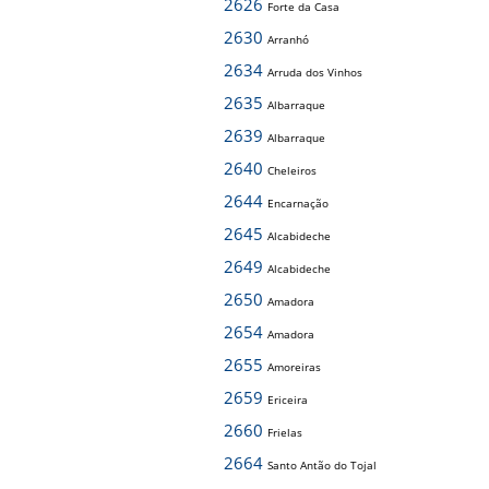
2626
Forte da Casa
2630
Arranhó
2634
Arruda dos Vinhos
2635
Albarraque
2639
Albarraque
2640
Cheleiros
2644
Encarnação
2645
Alcabideche
2649
Alcabideche
2650
Amadora
2654
Amadora
2655
Amoreiras
2659
Ericeira
2660
Frielas
2664
Santo Antão do Tojal