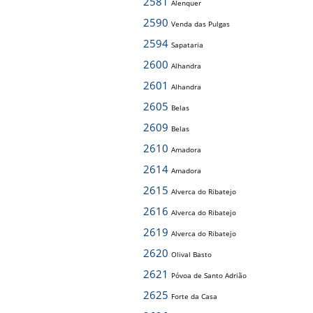
2581
Alenquer
2590
Venda das Pulgas
2594
Sapataria
2600
Alhandra
2601
Alhandra
2605
Belas
2609
Belas
2610
Amadora
2614
Amadora
2615
Alverca do Ribatejo
2616
Alverca do Ribatejo
2619
Alverca do Ribatejo
2620
Olival Basto
2621
Póvoa de Santo Adrião
2625
Forte da Casa