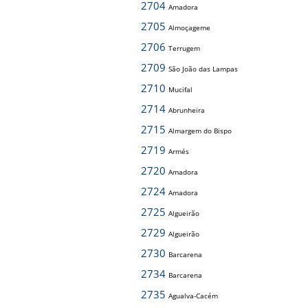
2704
Amadora
2705
Almoçageme
2706
Terrugem
2709
São João das Lampas
2710
Mucifal
2714
Abrunheira
2715
Almargem do Bispo
2719
Armés
2720
Amadora
2724
Amadora
2725
Algueirão
2729
Algueirão
2730
Barcarena
2734
Barcarena
2735
Agualva-Cacém