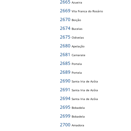
2665
Azueira
2669
Vila Franca do Rosário
2670
Boição
2674
Bucelas
2675
Odivelas
2680
Apelação
2681
Camarate
2685
Portela
2689
Portela
2690
Santa Iria de Azóia
2691
Santa Iria de Azóia
2694
Santa Iria de Azóia
2695
Bobadela
2699
Bobadela
2700
Amadora