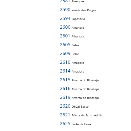
2581
Alenquer
2590
Venda das Pulgas
2594
Sapataria
2600
Alhandra
2601
Alhandra
2605
Belas
2609
Belas
2610
Amadora
2614
Amadora
2615
Alverca do Ribatejo
2616
Alverca do Ribatejo
2619
Alverca do Ribatejo
2620
Olival Basto
2621
Póvoa de Santo Adrião
2625
Forte da Casa