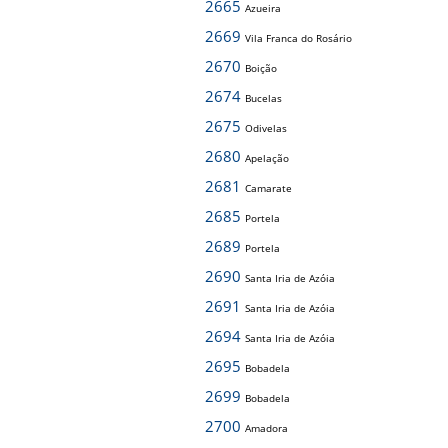
2665
Azueira
2669
Vila Franca do Rosário
2670
Boição
2674
Bucelas
2675
Odivelas
2680
Apelação
2681
Camarate
2685
Portela
2689
Portela
2690
Santa Iria de Azóia
2691
Santa Iria de Azóia
2694
Santa Iria de Azóia
2695
Bobadela
2699
Bobadela
2700
Amadora