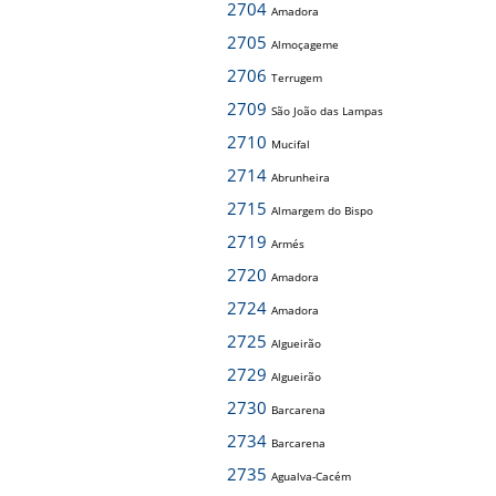
2704
Amadora
2705
Almoçageme
2706
Terrugem
2709
São João das Lampas
2710
Mucifal
2714
Abrunheira
2715
Almargem do Bispo
2719
Armés
2720
Amadora
2724
Amadora
2725
Algueirão
2729
Algueirão
2730
Barcarena
2734
Barcarena
2735
Agualva-Cacém