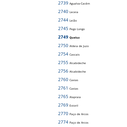
2739
Agualva-Cacém
2740
Leceia
2744
Leião
2745
Pego Longo
2749
Queluz
2750
Aldeia de Juzo
2754
Cascais
2755
Alcabideche
2756
Alcabideche
2760
Caxias
2761
Caxias
2765
Alapraia
2769
Estoril
2770
Paço de Arcos
2774
Paço de Arcos