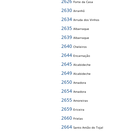
2626
Forte da Casa
2630
Arranhó
2634
Arruda dos Vinhos
2635
Albarraque
2639
Albarraque
2640
Cheleiros
2644
Encarnação
2645
Alcabideche
2649
Alcabideche
2650
Amadora
2654
Amadora
2655
Amoreiras
2659
Ericeira
2660
Frielas
2664
Santo Antão do Tojal