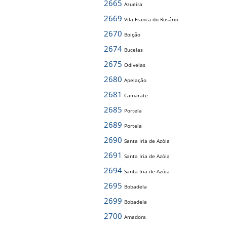
2665
Azueira
2669
Vila Franca do Rosário
2670
Boição
2674
Bucelas
2675
Odivelas
2680
Apelação
2681
Camarate
2685
Portela
2689
Portela
2690
Santa Iria de Azóia
2691
Santa Iria de Azóia
2694
Santa Iria de Azóia
2695
Bobadela
2699
Bobadela
2700
Amadora