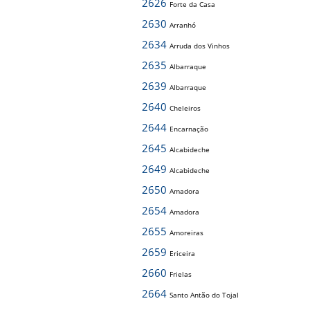
2626
Forte da Casa
2630
Arranhó
2634
Arruda dos Vinhos
2635
Albarraque
2639
Albarraque
2640
Cheleiros
2644
Encarnação
2645
Alcabideche
2649
Alcabideche
2650
Amadora
2654
Amadora
2655
Amoreiras
2659
Ericeira
2660
Frielas
2664
Santo Antão do Tojal