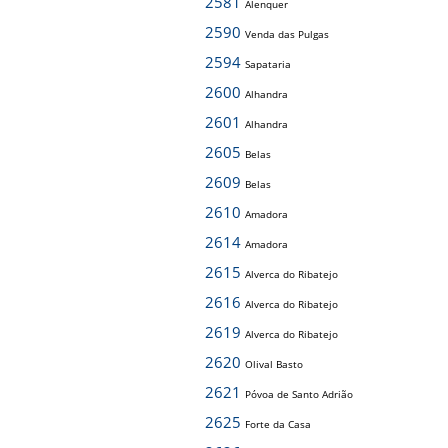
2581
Alenquer
2590
Venda das Pulgas
2594
Sapataria
2600
Alhandra
2601
Alhandra
2605
Belas
2609
Belas
2610
Amadora
2614
Amadora
2615
Alverca do Ribatejo
2616
Alverca do Ribatejo
2619
Alverca do Ribatejo
2620
Olival Basto
2621
Póvoa de Santo Adrião
2625
Forte da Casa