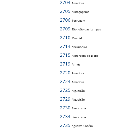
2704
Amadora
2705
Almoçageme
2706
Terrugem
2709
São João das Lampas
2710
Mucifal
2714
Abrunheira
2715
Almargem do Bispo
2719
Armés
2720
Amadora
2724
Amadora
2725
Algueirão
2729
Algueirão
2730
Barcarena
2734
Barcarena
2735
Agualva-Cacém