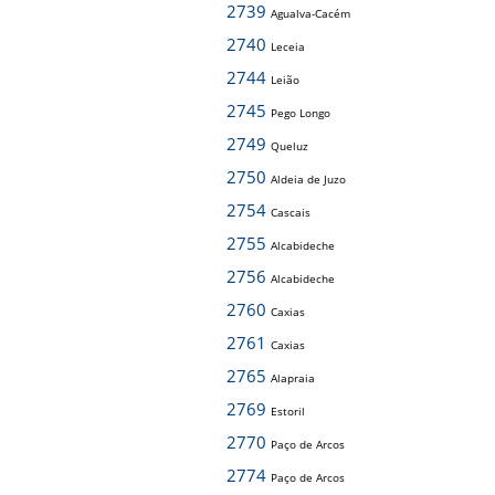
2739
Agualva-Cacém
2740
Leceia
2744
Leião
2745
Pego Longo
2749
Queluz
2750
Aldeia de Juzo
2754
Cascais
2755
Alcabideche
2756
Alcabideche
2760
Caxias
2761
Caxias
2765
Alapraia
2769
Estoril
2770
Paço de Arcos
2774
Paço de Arcos