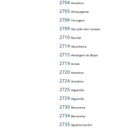
2704
Amadora
2705
Almoçageme
2706
Terrugem
2709
São João das Lampas
2710
Mucifal
2714
Abrunheira
2715
Almargem do Bispo
2719
Armés
2720
Amadora
2724
Amadora
2725
Algueirão
2729
Algueirão
2730
Barcarena
2734
Barcarena
2735
Agualva-Cacém