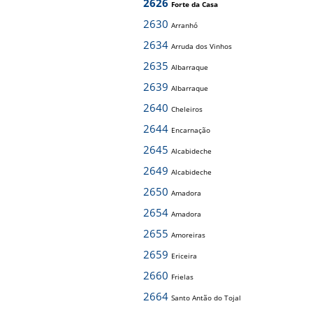
2626
Forte da Casa
2630
Arranhó
2634
Arruda dos Vinhos
2635
Albarraque
2639
Albarraque
2640
Cheleiros
2644
Encarnação
2645
Alcabideche
2649
Alcabideche
2650
Amadora
2654
Amadora
2655
Amoreiras
2659
Ericeira
2660
Frielas
2664
Santo Antão do Tojal