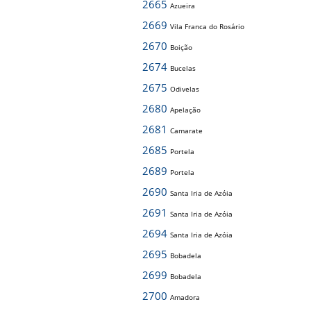
2665
Azueira
2669
Vila Franca do Rosário
2670
Boição
2674
Bucelas
2675
Odivelas
2680
Apelação
2681
Camarate
2685
Portela
2689
Portela
2690
Santa Iria de Azóia
2691
Santa Iria de Azóia
2694
Santa Iria de Azóia
2695
Bobadela
2699
Bobadela
2700
Amadora