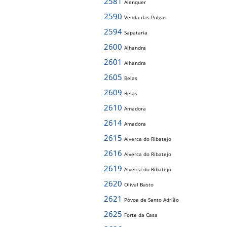
2581
Alenquer
2590
Venda das Pulgas
2594
Sapataria
2600
Alhandra
2601
Alhandra
2605
Belas
2609
Belas
2610
Amadora
2614
Amadora
2615
Alverca do Ribatejo
2616
Alverca do Ribatejo
2619
Alverca do Ribatejo
2620
Olival Basto
2621
Póvoa de Santo Adrião
2625
Forte da Casa