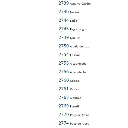
2739
Agualva-Cacém
2740
Leceia
2744
Leião
2745
Pego Longo
2749
Queluz
2750
Aldeia de Juzo
2754
Cascais
2755
Alcabideche
2756
Alcabideche
2760
Caxias
2761
Caxias
2765
Alapraia
2769
Estoril
2770
Paço de Arcos
2774
Paço de Arcos