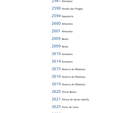
2581
Alenquer
2590
Venda das Pulgas
2594
Sapataria
2600
Alhandra
2601
Alhandra
2605
Belas
2609
Belas
2610
Amadora
2614
Amadora
2615
Alverca do Ribatejo
2616
Alverca do Ribatejo
2619
Alverca do Ribatejo
2620
Olival Basto
2621
Póvoa de Santo Adrião
2625
Forte da Casa