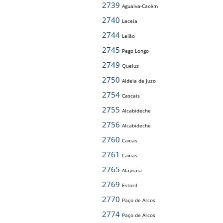
2739
Agualva-Cacém
2740
Leceia
2744
Leião
2745
Pego Longo
2749
Queluz
2750
Aldeia de Juzo
2754
Cascais
2755
Alcabideche
2756
Alcabideche
2760
Caxias
2761
Caxias
2765
Alapraia
2769
Estoril
2770
Paço de Arcos
2774
Paço de Arcos