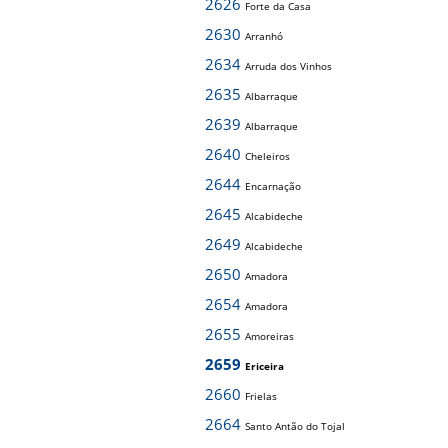
2626
Forte da Casa
2630
Arranhó
2634
Arruda dos Vinhos
2635
Albarraque
2639
Albarraque
2640
Cheleiros
2644
Encarnação
2645
Alcabideche
2649
Alcabideche
2650
Amadora
2654
Amadora
2655
Amoreiras
2659
Ericeira
2660
Frielas
2664
Santo Antão do Tojal