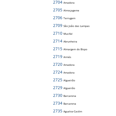
2704
Amadora
2705
Almoçageme
2706
Terrugem
2709
São João das Lampas
2710
Mucifal
2714
Abrunheira
2715
Almargem do Bispo
2719
Armés
2720
Amadora
2724
Amadora
2725
Algueirão
2729
Algueirão
2730
Barcarena
2734
Barcarena
2735
Agualva-Cacém