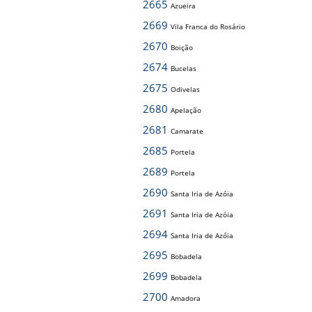
2665
Azueira
2669
Vila Franca do Rosário
2670
Boição
2674
Bucelas
2675
Odivelas
2680
Apelação
2681
Camarate
2685
Portela
2689
Portela
2690
Santa Iria de Azóia
2691
Santa Iria de Azóia
2694
Santa Iria de Azóia
2695
Bobadela
2699
Bobadela
2700
Amadora