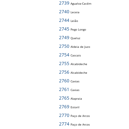
2739
Agualva-Cacém
2740
Leceia
2744
Leião
2745
Pego Longo
2749
Queluz
2750
Aldeia de Juzo
2754
Cascais
2755
Alcabideche
2756
Alcabideche
2760
Caxias
2761
Caxias
2765
Alapraia
2769
Estoril
2770
Paço de Arcos
2774
Paço de Arcos