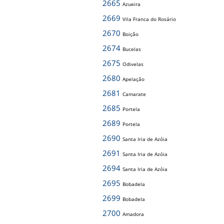
2665
Azueira
2669
Vila Franca do Rosário
2670
Boição
2674
Bucelas
2675
Odivelas
2680
Apelação
2681
Camarate
2685
Portela
2689
Portela
2690
Santa Iria de Azóia
2691
Santa Iria de Azóia
2694
Santa Iria de Azóia
2695
Bobadela
2699
Bobadela
2700
Amadora