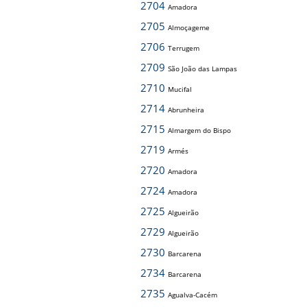
2704
Amadora
2705
Almoçageme
2706
Terrugem
2709
São João das Lampas
2710
Mucifal
2714
Abrunheira
2715
Almargem do Bispo
2719
Armés
2720
Amadora
2724
Amadora
2725
Algueirão
2729
Algueirão
2730
Barcarena
2734
Barcarena
2735
Agualva-Cacém