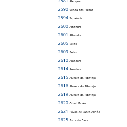
2581
Alenquer
2590
Venda das Pulgas
2594
Sapataria
2600
Alhandra
2601
Alhandra
2605
Belas
2609
Belas
2610
Amadora
2614
Amadora
2615
Alverca do Ribatejo
2616
Alverca do Ribatejo
2619
Alverca do Ribatejo
2620
Olival Basto
2621
Póvoa de Santo Adrião
2625
Forte da Casa