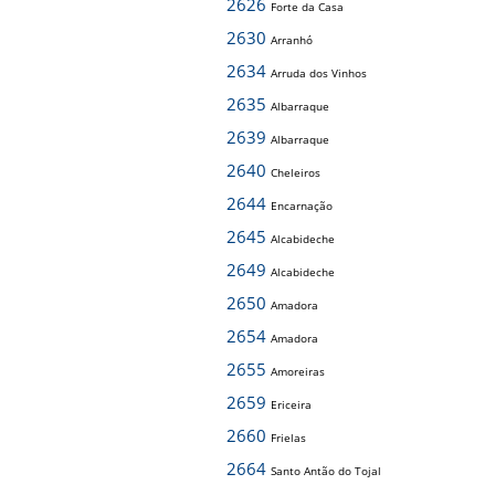
2626
Forte da Casa
2630
Arranhó
2634
Arruda dos Vinhos
2635
Albarraque
2639
Albarraque
2640
Cheleiros
2644
Encarnação
2645
Alcabideche
2649
Alcabideche
2650
Amadora
2654
Amadora
2655
Amoreiras
2659
Ericeira
2660
Frielas
2664
Santo Antão do Tojal