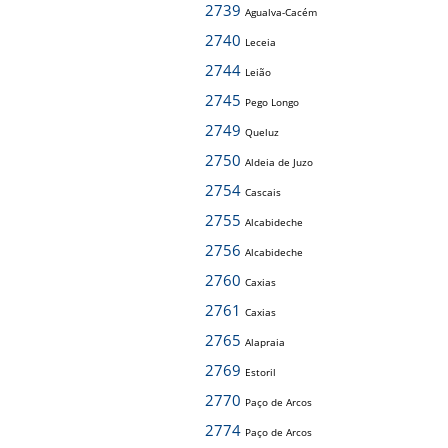
2739
Agualva-Cacém
2740
Leceia
2744
Leião
2745
Pego Longo
2749
Queluz
2750
Aldeia de Juzo
2754
Cascais
2755
Alcabideche
2756
Alcabideche
2760
Caxias
2761
Caxias
2765
Alapraia
2769
Estoril
2770
Paço de Arcos
2774
Paço de Arcos