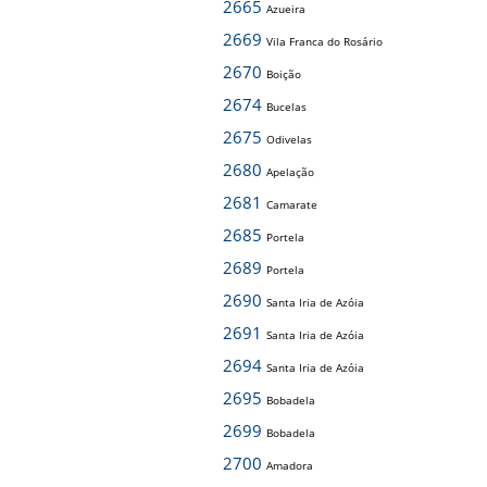
2665
Azueira
2669
Vila Franca do Rosário
2670
Boição
2674
Bucelas
2675
Odivelas
2680
Apelação
2681
Camarate
2685
Portela
2689
Portela
2690
Santa Iria de Azóia
2691
Santa Iria de Azóia
2694
Santa Iria de Azóia
2695
Bobadela
2699
Bobadela
2700
Amadora