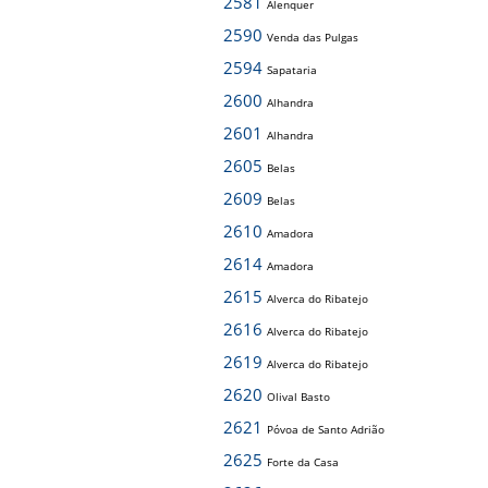
2581
Alenquer
2590
Venda das Pulgas
2594
Sapataria
2600
Alhandra
2601
Alhandra
2605
Belas
2609
Belas
2610
Amadora
2614
Amadora
2615
Alverca do Ribatejo
2616
Alverca do Ribatejo
2619
Alverca do Ribatejo
2620
Olival Basto
2621
Póvoa de Santo Adrião
2625
Forte da Casa