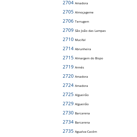
2704
Amadora
2705
Almoçageme
2706
Terrugem
2709
São João das Lampas
2710
Mucifal
2714
Abrunheira
2715
Almargem do Bispo
2719
Armés
2720
Amadora
2724
Amadora
2725
Algueirão
2729
Algueirão
2730
Barcarena
2734
Barcarena
2735
Agualva-Cacém