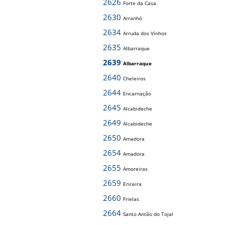
2626
Forte da Casa
2630
Arranhó
2634
Arruda dos Vinhos
2635
Albarraque
2639
Albarraque
2640
Cheleiros
2644
Encarnação
2645
Alcabideche
2649
Alcabideche
2650
Amadora
2654
Amadora
2655
Amoreiras
2659
Ericeira
2660
Frielas
2664
Santo Antão do Tojal