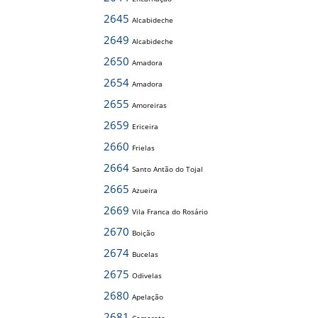
2645
Alcabideche
2649
Alcabideche
2650
Amadora
2654
Amadora
2655
Amoreiras
2659
Ericeira
2660
Frielas
2664
Santo Antão do Tojal
2665
Azueira
2669
Vila Franca do Rosário
2670
Boição
2674
Bucelas
2675
Odivelas
2680
Apelação
2681