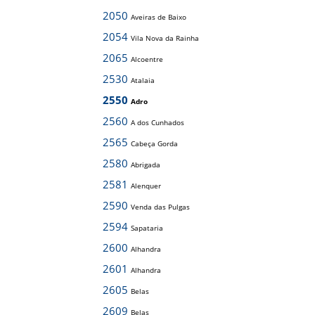
2050
Aveiras de Baixo
2054
Vila Nova da Rainha
2065
Alcoentre
2530
Atalaia
2550
Adro
2560
A dos Cunhados
2565
Cabeça Gorda
2580
Abrigada
2581
Alenquer
2590
Venda das Pulgas
2594
Sapataria
2600
Alhandra
2601
Alhandra
2605
Belas
2609
Belas