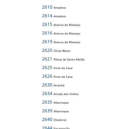
2610
Amadora
2614
Amadora
2615
Alverca do Ribatejo
2616
Alverca do Ribatejo
2619
Alverca do Ribatejo
2620
Olival Basto
2621
Póvoa de Santo Adrião
2625
Forte da Casa
2626
Forte da Casa
2630
Arranhó
2634
Arruda dos Vinhos
2635
Albarraque
2639
Albarraque
2640
Cheleiros
2644
Encarnação