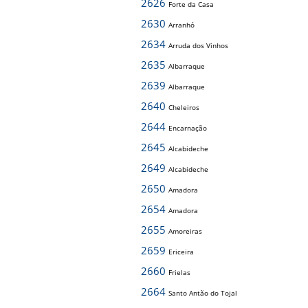
2626
Forte da Casa
2630
Arranhó
2634
Arruda dos Vinhos
2635
Albarraque
2639
Albarraque
2640
Cheleiros
2644
Encarnação
2645
Alcabideche
2649
Alcabideche
2650
Amadora
2654
Amadora
2655
Amoreiras
2659
Ericeira
2660
Frielas
2664
Santo Antão do Tojal