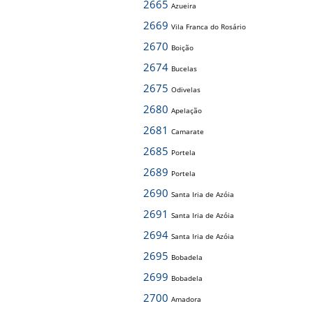
2665
Azueira
2669
Vila Franca do Rosário
2670
Boição
2674
Bucelas
2675
Odivelas
2680
Apelação
2681
Camarate
2685
Portela
2689
Portela
2690
Santa Iria de Azóia
2691
Santa Iria de Azóia
2694
Santa Iria de Azóia
2695
Bobadela
2699
Bobadela
2700
Amadora