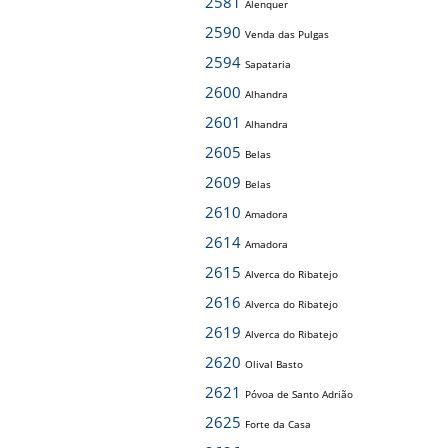
2581
Alenquer
2590
Venda das Pulgas
2594
Sapataria
2600
Alhandra
2601
Alhandra
2605
Belas
2609
Belas
2610
Amadora
2614
Amadora
2615
Alverca do Ribatejo
2616
Alverca do Ribatejo
2619
Alverca do Ribatejo
2620
Olival Basto
2621
Póvoa de Santo Adrião
2625
Forte da Casa