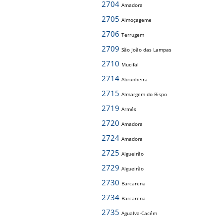
2704
Amadora
2705
Almoçageme
2706
Terrugem
2709
São João das Lampas
2710
Mucifal
2714
Abrunheira
2715
Almargem do Bispo
2719
Armés
2720
Amadora
2724
Amadora
2725
Algueirão
2729
Algueirão
2730
Barcarena
2734
Barcarena
2735
Agualva-Cacém