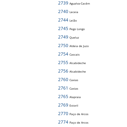
2739
Agualva-Cacém
2740
Leceia
2744
Leião
2745
Pego Longo
2749
Queluz
2750
Aldeia de Juzo
2754
Cascais
2755
Alcabideche
2756
Alcabideche
2760
Caxias
2761
Caxias
2765
Alapraia
2769
Estoril
2770
Paço de Arcos
2774
Paço de Arcos