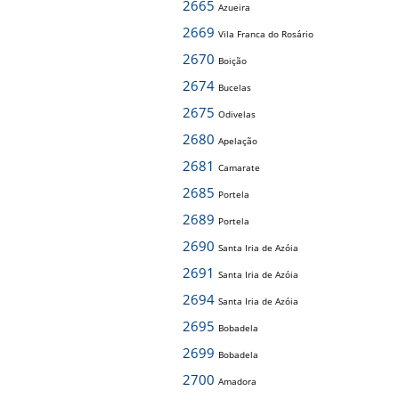
2665
Azueira
2669
Vila Franca do Rosário
2670
Boição
2674
Bucelas
2675
Odivelas
2680
Apelação
2681
Camarate
2685
Portela
2689
Portela
2690
Santa Iria de Azóia
2691
Santa Iria de Azóia
2694
Santa Iria de Azóia
2695
Bobadela
2699
Bobadela
2700
Amadora