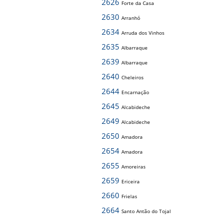
2626
Forte da Casa
2630
Arranhó
2634
Arruda dos Vinhos
2635
Albarraque
2639
Albarraque
2640
Cheleiros
2644
Encarnação
2645
Alcabideche
2649
Alcabideche
2650
Amadora
2654
Amadora
2655
Amoreiras
2659
Ericeira
2660
Frielas
2664
Santo Antão do Tojal