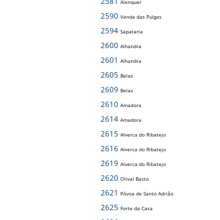
2581
Alenquer
2590
Venda das Pulgas
2594
Sapataria
2600
Alhandra
2601
Alhandra
2605
Belas
2609
Belas
2610
Amadora
2614
Amadora
2615
Alverca do Ribatejo
2616
Alverca do Ribatejo
2619
Alverca do Ribatejo
2620
Olival Basto
2621
Póvoa de Santo Adrião
2625
Forte da Casa