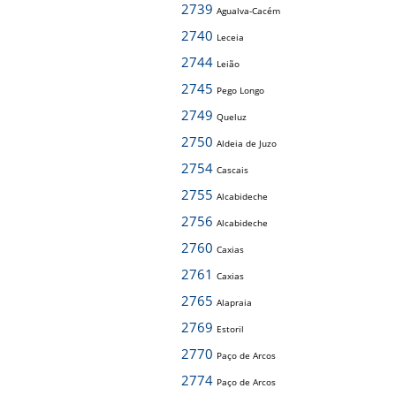
2739
Agualva-Cacém
2740
Leceia
2744
Leião
2745
Pego Longo
2749
Queluz
2750
Aldeia de Juzo
2754
Cascais
2755
Alcabideche
2756
Alcabideche
2760
Caxias
2761
Caxias
2765
Alapraia
2769
Estoril
2770
Paço de Arcos
2774
Paço de Arcos