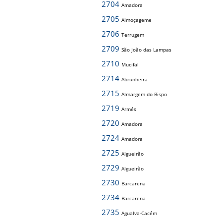
2704
Amadora
2705
Almoçageme
2706
Terrugem
2709
São João das Lampas
2710
Mucifal
2714
Abrunheira
2715
Almargem do Bispo
2719
Armés
2720
Amadora
2724
Amadora
2725
Algueirão
2729
Algueirão
2730
Barcarena
2734
Barcarena
2735
Agualva-Cacém