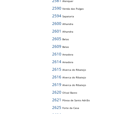
2581
Alenquer
2590
Venda das Pulgas
2594
Sapataria
2600
Alhandra
2601
Alhandra
2605
Belas
2609
Belas
2610
Amadora
2614
Amadora
2615
Alverca do Ribatejo
2616
Alverca do Ribatejo
2619
Alverca do Ribatejo
2620
Olival Basto
2621
Póvoa de Santo Adrião
2625
Forte da Casa