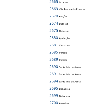
2665
Azueira
2669
Vila Franca do Rosário
2670
Boição
2674
Bucelas
2675
Odivelas
2680
Apelação
2681
Camarate
2685
Portela
2689
Portela
2690
Santa Iria de Azóia
2691
Santa Iria de Azóia
2694
Santa Iria de Azóia
2695
Bobadela
2699
Bobadela
2700
Amadora