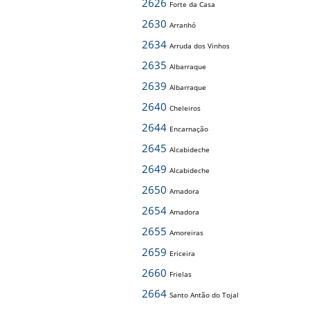
2626
Forte da Casa
2630
Arranhó
2634
Arruda dos Vinhos
2635
Albarraque
2639
Albarraque
2640
Cheleiros
2644
Encarnação
2645
Alcabideche
2649
Alcabideche
2650
Amadora
2654
Amadora
2655
Amoreiras
2659
Ericeira
2660
Frielas
2664
Santo Antão do Tojal