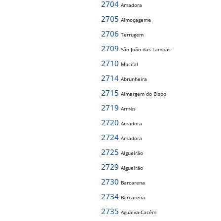
2704
Amadora
2705
Almoçageme
2706
Terrugem
2709
São João das Lampas
2710
Mucifal
2714
Abrunheira
2715
Almargem do Bispo
2719
Armés
2720
Amadora
2724
Amadora
2725
Algueirão
2729
Algueirão
2730
Barcarena
2734
Barcarena
2735
Agualva-Cacém