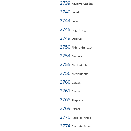
2739
Agualva-Cacém
2740
Leceia
2744
Leião
2745
Pego Longo
2749
Queluz
2750
Aldeia de Juzo
2754
Cascais
2755
Alcabideche
2756
Alcabideche
2760
Caxias
2761
Caxias
2765
Alapraia
2769
Estoril
2770
Paço de Arcos
2774
Paço de Arcos