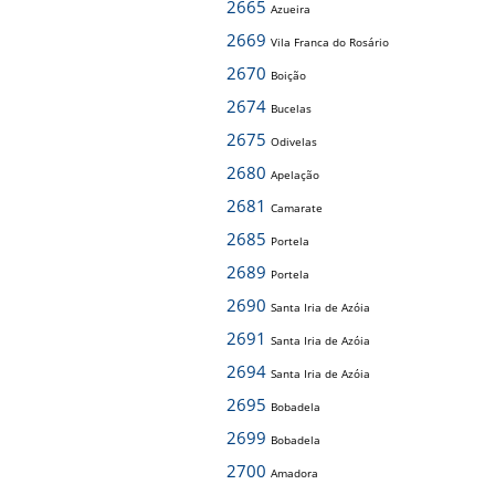
2665
Azueira
2669
Vila Franca do Rosário
2670
Boição
2674
Bucelas
2675
Odivelas
2680
Apelação
2681
Camarate
2685
Portela
2689
Portela
2690
Santa Iria de Azóia
2691
Santa Iria de Azóia
2694
Santa Iria de Azóia
2695
Bobadela
2699
Bobadela
2700
Amadora