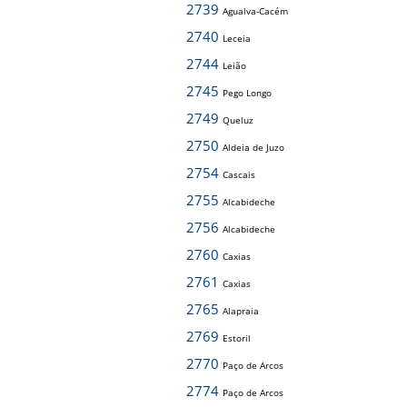
2739
Agualva-Cacém
2740
Leceia
2744
Leião
2745
Pego Longo
2749
Queluz
2750
Aldeia de Juzo
2754
Cascais
2755
Alcabideche
2756
Alcabideche
2760
Caxias
2761
Caxias
2765
Alapraia
2769
Estoril
2770
Paço de Arcos
2774
Paço de Arcos