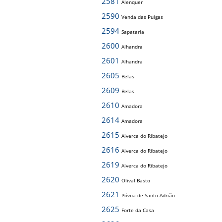
2581
Alenquer
2590
Venda das Pulgas
2594
Sapataria
2600
Alhandra
2601
Alhandra
2605
Belas
2609
Belas
2610
Amadora
2614
Amadora
2615
Alverca do Ribatejo
2616
Alverca do Ribatejo
2619
Alverca do Ribatejo
2620
Olival Basto
2621
Póvoa de Santo Adrião
2625
Forte da Casa