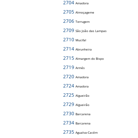
2704
Amadora
2705
Almoçageme
2706
Terrugem
2709
São João das Lampas
2710
Mucifal
2714
Abrunheira
2715
Almargem do Bispo
2719
Armés
2720
Amadora
2724
Amadora
2725
Algueirão
2729
Algueirão
2730
Barcarena
2734
Barcarena
2735
Agualva-Cacém