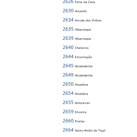
2626
Forte da Casa
2630
Arranhó
2634
Arruda dos Vinhos
2635
Albarraque
2639
Albarraque
2640
Cheleiros
2644
Encarnação
2645
Alcabideche
2649
Alcabideche
2650
Amadora
2654
Amadora
2655
Amoreiras
2659
Ericeira
2660
Frielas
2664
Santo Antão do Tojal