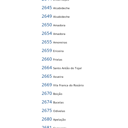
2645
Alcabideche
2649
Alcabideche
2650
Amadora
2654
Amadora
2655
Amoreiras
2659
Ericeira
2660
Frielas
2664
Santo Antão do Tojal
2665
Azueira
2669
Vila Franca do Rosário
2670
Boição
2674
Bucelas
2675
Odivelas
2680
Apelação
2681