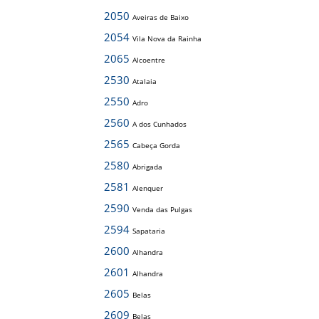
2050
Aveiras de Baixo
2054
Vila Nova da Rainha
2065
Alcoentre
2530
Atalaia
2550
Adro
2560
A dos Cunhados
2565
Cabeça Gorda
2580
Abrigada
2581
Alenquer
2590
Venda das Pulgas
2594
Sapataria
2600
Alhandra
2601
Alhandra
2605
Belas
2609
Belas