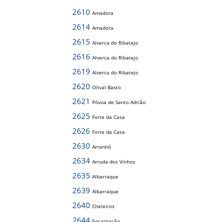
2610
Amadora
2614
Amadora
2615
Alverca do Ribatejo
2616
Alverca do Ribatejo
2619
Alverca do Ribatejo
2620
Olival Basto
2621
Póvoa de Santo Adrião
2625
Forte da Casa
2626
Forte da Casa
2630
Arranhó
2634
Arruda dos Vinhos
2635
Albarraque
2639
Albarraque
2640
Cheleiros
2644
Encarnação