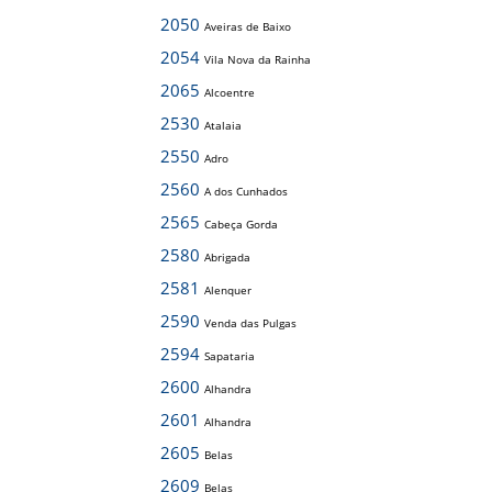
2050
Aveiras de Baixo
2054
Vila Nova da Rainha
2065
Alcoentre
2530
Atalaia
2550
Adro
2560
A dos Cunhados
2565
Cabeça Gorda
2580
Abrigada
2581
Alenquer
2590
Venda das Pulgas
2594
Sapataria
2600
Alhandra
2601
Alhandra
2605
Belas
2609
Belas