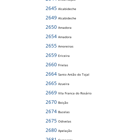
2645
Alcabideche
2649
Alcabideche
2650
Amadora
2654
Amadora
2655
Amoreiras
2659
Ericeira
2660
Frielas
2664
Santo Antão do Tojal
2665
Azueira
2669
Vila Franca do Rosário
2670
Boição
2674
Bucelas
2675
Odivelas
2680
Apelação
2681