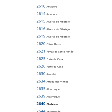
2610
Amadora
2614
Amadora
2615
Alverca do Ribatejo
2616
Alverca do Ribatejo
2619
Alverca do Ribatejo
2620
Olival Basto
2621
Póvoa de Santo Adrião
2625
Forte da Casa
2626
Forte da Casa
2630
Arranhó
2634
Arruda dos Vinhos
2635
Albarraque
2639
Albarraque
2640
Cheleiros
2644
Encarnação