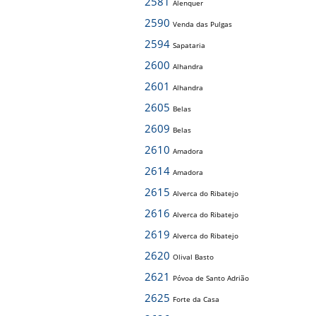
2581
Alenquer
2590
Venda das Pulgas
2594
Sapataria
2600
Alhandra
2601
Alhandra
2605
Belas
2609
Belas
2610
Amadora
2614
Amadora
2615
Alverca do Ribatejo
2616
Alverca do Ribatejo
2619
Alverca do Ribatejo
2620
Olival Basto
2621
Póvoa de Santo Adrião
2625
Forte da Casa