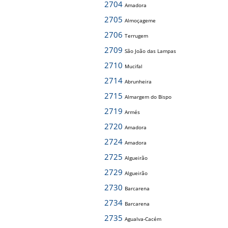
2704
Amadora
2705
Almoçageme
2706
Terrugem
2709
São João das Lampas
2710
Mucifal
2714
Abrunheira
2715
Almargem do Bispo
2719
Armés
2720
Amadora
2724
Amadora
2725
Algueirão
2729
Algueirão
2730
Barcarena
2734
Barcarena
2735
Agualva-Cacém