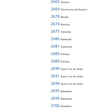
2665
Azueira
2669
Vila Franca do Rosário
2670
Boição
2674
Bucelas
2675
Odivelas
2680
Apelação
2681
Camarate
2685
Portela
2689
Portela
2690
Santa Iria de Azóia
2691
Santa Iria de Azóia
2694
Santa Iria de Azóia
2695
Bobadela
2699
Bobadela
2700
Amadora