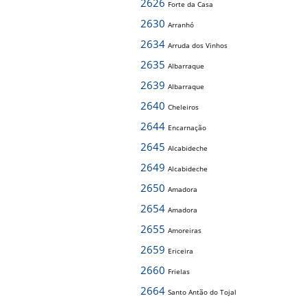
2626
Forte da Casa
2630
Arranhó
2634
Arruda dos Vinhos
2635
Albarraque
2639
Albarraque
2640
Cheleiros
2644
Encarnação
2645
Alcabideche
2649
Alcabideche
2650
Amadora
2654
Amadora
2655
Amoreiras
2659
Ericeira
2660
Frielas
2664
Santo Antão do Tojal