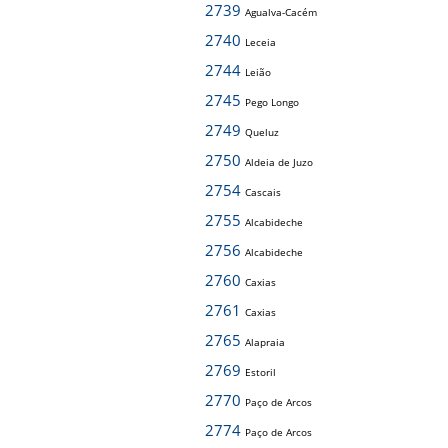
2739
Agualva-Cacém
2740
Leceia
2744
Leião
2745
Pego Longo
2749
Queluz
2750
Aldeia de Juzo
2754
Cascais
2755
Alcabideche
2756
Alcabideche
2760
Caxias
2761
Caxias
2765
Alapraia
2769
Estoril
2770
Paço de Arcos
2774
Paço de Arcos