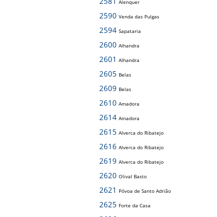
2581
Alenquer
2590
Venda das Pulgas
2594
Sapataria
2600
Alhandra
2601
Alhandra
2605
Belas
2609
Belas
2610
Amadora
2614
Amadora
2615
Alverca do Ribatejo
2616
Alverca do Ribatejo
2619
Alverca do Ribatejo
2620
Olival Basto
2621
Póvoa de Santo Adrião
2625
Forte da Casa