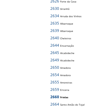
2626
Forte da Casa
2630
Arranhó
2634
Arruda dos Vinhos
2635
Albarraque
2639
Albarraque
2640
Cheleiros
2644
Encarnação
2645
Alcabideche
2649
Alcabideche
2650
Amadora
2654
Amadora
2655
Amoreiras
2659
Ericeira
2660
Frielas
2664
Santo Antão do Tojal