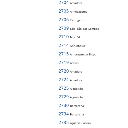
2704
Amadora
2705
Almoçageme
2706
Terrugem
2709
São João das Lampas
2710
Mucifal
2714
Abrunheira
2715
Almargem do Bispo
2719
Armés
2720
Amadora
2724
Amadora
2725
Algueirão
2729
Algueirão
2730
Barcarena
2734
Barcarena
2735
Agualva-Cacém