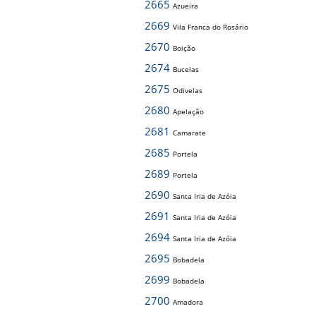
2665
Azueira
2669
Vila Franca do Rosário
2670
Boição
2674
Bucelas
2675
Odivelas
2680
Apelação
2681
Camarate
2685
Portela
2689
Portela
2690
Santa Iria de Azóia
2691
Santa Iria de Azóia
2694
Santa Iria de Azóia
2695
Bobadela
2699
Bobadela
2700
Amadora