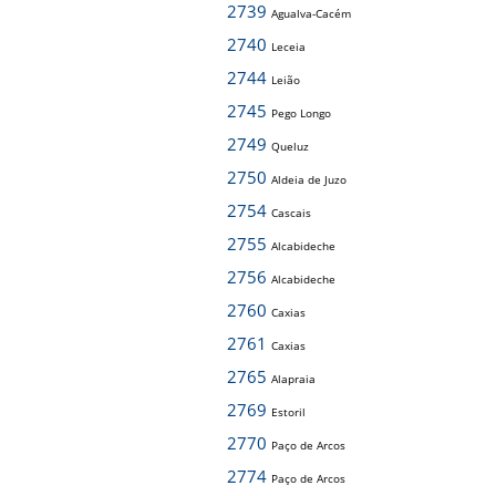
2739
Agualva-Cacém
2740
Leceia
2744
Leião
2745
Pego Longo
2749
Queluz
2750
Aldeia de Juzo
2754
Cascais
2755
Alcabideche
2756
Alcabideche
2760
Caxias
2761
Caxias
2765
Alapraia
2769
Estoril
2770
Paço de Arcos
2774
Paço de Arcos