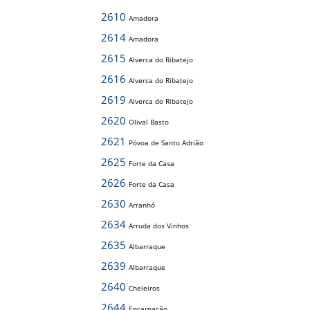
2610
Amadora
2614
Amadora
2615
Alverca do Ribatejo
2616
Alverca do Ribatejo
2619
Alverca do Ribatejo
2620
Olival Basto
2621
Póvoa de Santo Adrião
2625
Forte da Casa
2626
Forte da Casa
2630
Arranhó
2634
Arruda dos Vinhos
2635
Albarraque
2639
Albarraque
2640
Cheleiros
2644
Encarnação