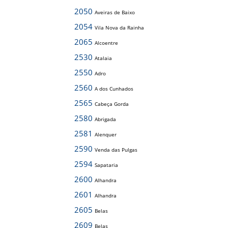
2050
Aveiras de Baixo
2054
Vila Nova da Rainha
2065
Alcoentre
2530
Atalaia
2550
Adro
2560
A dos Cunhados
2565
Cabeça Gorda
2580
Abrigada
2581
Alenquer
2590
Venda das Pulgas
2594
Sapataria
2600
Alhandra
2601
Alhandra
2605
Belas
2609
Belas