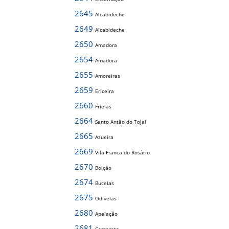
2645
Alcabideche
2649
Alcabideche
2650
Amadora
2654
Amadora
2655
Amoreiras
2659
Ericeira
2660
Frielas
2664
Santo Antão do Tojal
2665
Azueira
2669
Vila Franca do Rosário
2670
Boição
2674
Bucelas
2675
Odivelas
2680
Apelação
2681