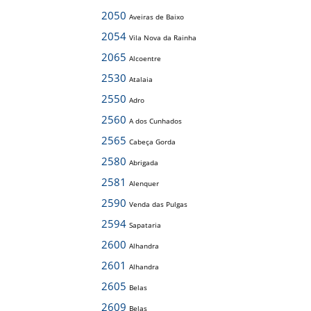
2050
Aveiras de Baixo
2054
Vila Nova da Rainha
2065
Alcoentre
2530
Atalaia
2550
Adro
2560
A dos Cunhados
2565
Cabeça Gorda
2580
Abrigada
2581
Alenquer
2590
Venda das Pulgas
2594
Sapataria
2600
Alhandra
2601
Alhandra
2605
Belas
2609
Belas