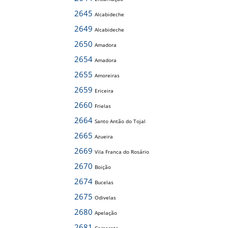
2645
Alcabideche
2649
Alcabideche
2650
Amadora
2654
Amadora
2655
Amoreiras
2659
Ericeira
2660
Frielas
2664
Santo Antão do Tojal
2665
Azueira
2669
Vila Franca do Rosário
2670
Boição
2674
Bucelas
2675
Odivelas
2680
Apelação
2681