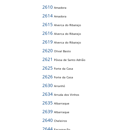
2610
Amadora
2614
Amadora
2615
Alverca do Ribatejo
2616
Alverca do Ribatejo
2619
Alverca do Ribatejo
2620
Olival Basto
2621
Póvoa de Santo Adrião
2625
Forte da Casa
2626
Forte da Casa
2630
Arranhó
2634
Arruda dos Vinhos
2635
Albarraque
2639
Albarraque
2640
Cheleiros
2644
Encarnação