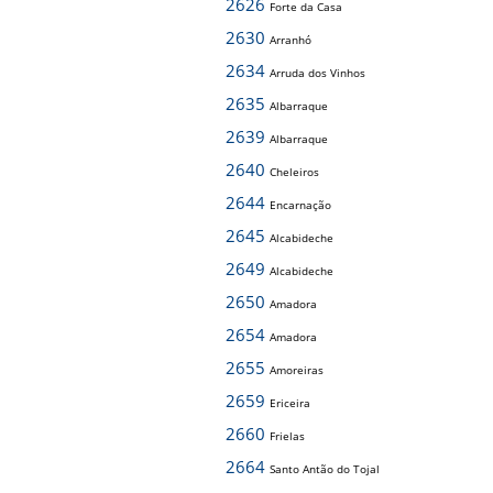
2626
Forte da Casa
2630
Arranhó
2634
Arruda dos Vinhos
2635
Albarraque
2639
Albarraque
2640
Cheleiros
2644
Encarnação
2645
Alcabideche
2649
Alcabideche
2650
Amadora
2654
Amadora
2655
Amoreiras
2659
Ericeira
2660
Frielas
2664
Santo Antão do Tojal