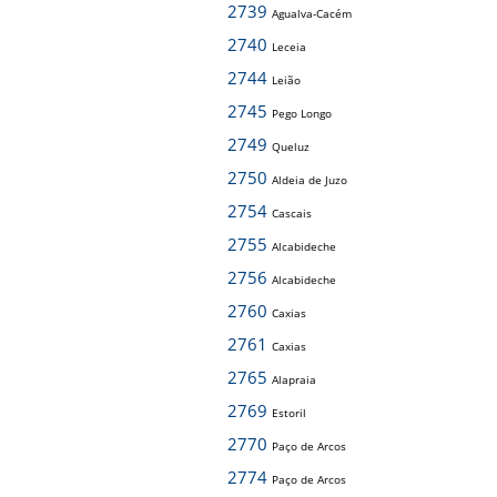
2739
Agualva-Cacém
2740
Leceia
2744
Leião
2745
Pego Longo
2749
Queluz
2750
Aldeia de Juzo
2754
Cascais
2755
Alcabideche
2756
Alcabideche
2760
Caxias
2761
Caxias
2765
Alapraia
2769
Estoril
2770
Paço de Arcos
2774
Paço de Arcos