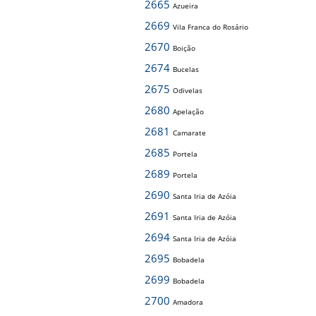
2665
Azueira
2669
Vila Franca do Rosário
2670
Boição
2674
Bucelas
2675
Odivelas
2680
Apelação
2681
Camarate
2685
Portela
2689
Portela
2690
Santa Iria de Azóia
2691
Santa Iria de Azóia
2694
Santa Iria de Azóia
2695
Bobadela
2699
Bobadela
2700
Amadora