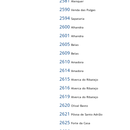
2581
Alenquer
2590
Venda das Pulgas
2594
Sapataria
2600
Alhandra
2601
Alhandra
2605
Belas
2609
Belas
2610
Amadora
2614
Amadora
2615
Alverca do Ribatejo
2616
Alverca do Ribatejo
2619
Alverca do Ribatejo
2620
Olival Basto
2621
Póvoa de Santo Adrião
2625
Forte da Casa