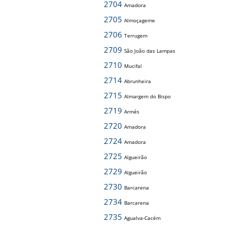
2704
Amadora
2705
Almoçageme
2706
Terrugem
2709
São João das Lampas
2710
Mucifal
2714
Abrunheira
2715
Almargem do Bispo
2719
Armés
2720
Amadora
2724
Amadora
2725
Algueirão
2729
Algueirão
2730
Barcarena
2734
Barcarena
2735
Agualva-Cacém