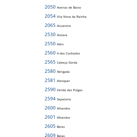
2050
Aveiras de Baixo
2054
Vila Nova da Rainha
2065
Alcoentre
2530
Atalaia
2550
Adro
2560
A dos Cunhados
2565
Cabeça Gorda
2580
Abrigada
2581
Alenquer
2590
Venda das Pulgas
2594
Sapataria
2600
Alhandra
2601
Alhandra
2605
Belas
2609
Belas