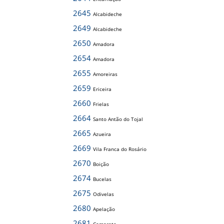
2645
Alcabideche
2649
Alcabideche
2650
Amadora
2654
Amadora
2655
Amoreiras
2659
Ericeira
2660
Frielas
2664
Santo Antão do Tojal
2665
Azueira
2669
Vila Franca do Rosário
2670
Boição
2674
Bucelas
2675
Odivelas
2680
Apelação
2681