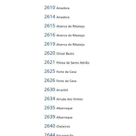
2610
Amadora
2614
Amadora
2615
Alverca do Ribatejo
2616
Alverca do Ribatejo
2619
Alverca do Ribatejo
2620
Olival Basto
2621
Póvoa de Santo Adrião
2625
Forte da Casa
2626
Forte da Casa
2630
Arranhó
2634
Arruda dos Vinhos
2635
Albarraque
2639
Albarraque
2640
Cheleiros
2644
Encarnação