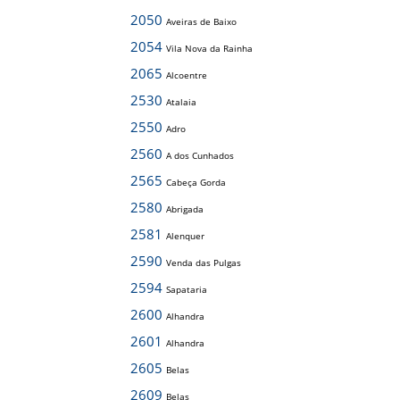
2050
Aveiras de Baixo
2054
Vila Nova da Rainha
2065
Alcoentre
2530
Atalaia
2550
Adro
2560
A dos Cunhados
2565
Cabeça Gorda
2580
Abrigada
2581
Alenquer
2590
Venda das Pulgas
2594
Sapataria
2600
Alhandra
2601
Alhandra
2605
Belas
2609
Belas