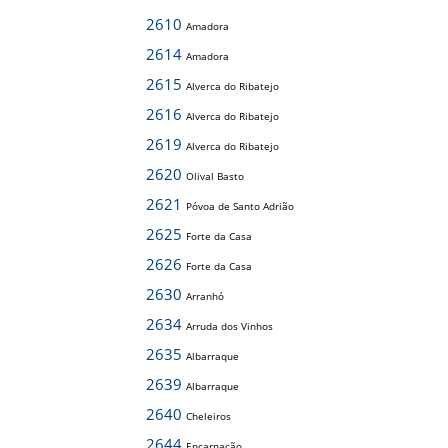
2610
Amadora
2614
Amadora
2615
Alverca do Ribatejo
2616
Alverca do Ribatejo
2619
Alverca do Ribatejo
2620
Olival Basto
2621
Póvoa de Santo Adrião
2625
Forte da Casa
2626
Forte da Casa
2630
Arranhó
2634
Arruda dos Vinhos
2635
Albarraque
2639
Albarraque
2640
Cheleiros
2644
Encarnação