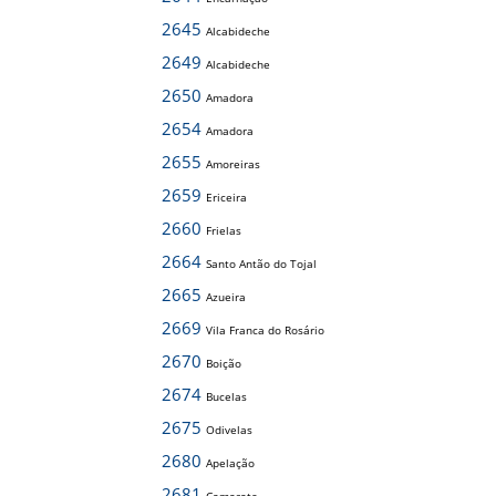
2645
Alcabideche
2649
Alcabideche
2650
Amadora
2654
Amadora
2655
Amoreiras
2659
Ericeira
2660
Frielas
2664
Santo Antão do Tojal
2665
Azueira
2669
Vila Franca do Rosário
2670
Boição
2674
Bucelas
2675
Odivelas
2680
Apelação
2681