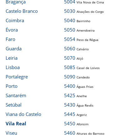
Bragança
5004
Vila Nova de Cima
Castelo Branco
5030
Alvações do Corgo
Coimbra
5040
Bairrinho
Évora
5050
Amendoeira
Faro
5054
Peso da Régua
Guarda
5060
Calvário
Leiria
5070
Alijó
Lisboa
5085
Casal de Loivos
Portalegre
5090
Candedo
Porto
5400
Águas Frias
Santarém
5425
Anelhe
Setúbal
5430
Água Revês
Viana do Castelo
5445
Argeriz
Vila Real
5450
Afonsim
Viseu
5460
Alturas do Barroso