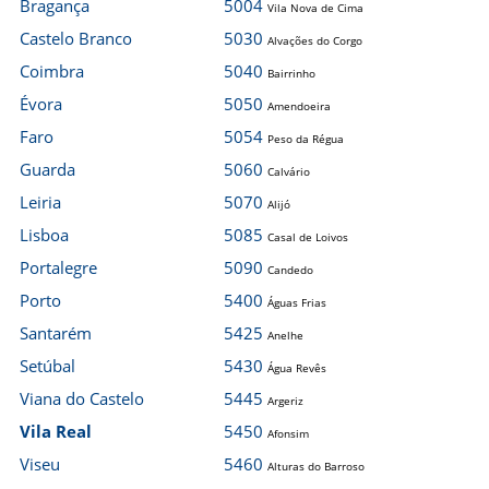
Bragança
5004
Vila Nova de Cima
Castelo Branco
5030
Alvações do Corgo
Coimbra
5040
Bairrinho
Évora
5050
Amendoeira
Faro
5054
Peso da Régua
Guarda
5060
Calvário
Leiria
5070
Alijó
Lisboa
5085
Casal de Loivos
Portalegre
5090
Candedo
Porto
5400
Águas Frias
Santarém
5425
Anelhe
Setúbal
5430
Água Revês
Viana do Castelo
5445
Argeriz
Vila Real
5450
Afonsim
Viseu
5460
Alturas do Barroso