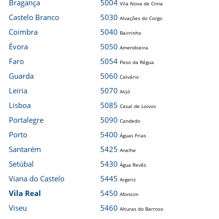
Bragança
5004
Vila Nova de Cima
Castelo Branco
5030
Alvações do Corgo
Coimbra
5040
Bairrinho
Évora
5050
Amendoeira
Faro
5054
Peso da Régua
Guarda
5060
Calvário
Leiria
5070
Alijó
Lisboa
5085
Casal de Loivos
Portalegre
5090
Candedo
Porto
5400
Águas Frias
Santarém
5425
Anelhe
Setúbal
5430
Água Revês
Viana do Castelo
5445
Argeriz
Vila Real
5450
Afonsim
Viseu
5460
Alturas do Barroso