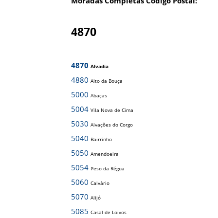
Moradas Completas Código Postal:
4870
4870
Alvadia
4880
Alto da Bouça
5000
Abaças
5004
Vila Nova de Cima
5030
Alvações do Corgo
5040
Bairrinho
5050
Amendoeira
5054
Peso da Régua
5060
Calvário
5070
Alijó
5085
Casal de Loivos