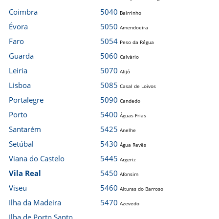
Coimbra
5040
Bairrinho
Évora
5050
Amendoeira
Faro
5054
Peso da Régua
Guarda
5060
Calvário
Leiria
5070
Alijó
Lisboa
5085
Casal de Loivos
Portalegre
5090
Candedo
Porto
5400
Águas Frias
Santarém
5425
Anelhe
Setúbal
5430
Água Revês
Viana do Castelo
5445
Argeriz
Vila Real
5450
Afonsim
Viseu
5460
Alturas do Barroso
Ilha da Madeira
5470
Azevedo
Ilha de Porto Santo