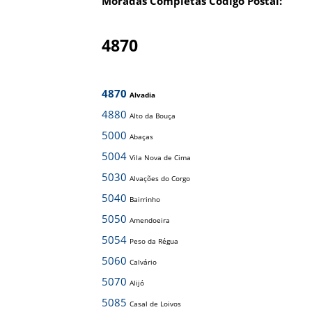
Moradas Completas Código Postal:
4870
4870
Alvadia
4880
Alto da Bouça
5000
Abaças
5004
Vila Nova de Cima
5030
Alvações do Corgo
5040
Bairrinho
5050
Amendoeira
5054
Peso da Régua
5060
Calvário
5070
Alijó
5085
Casal de Loivos