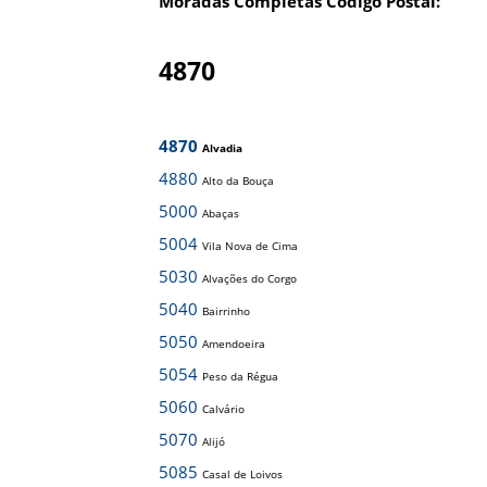
Moradas Completas Código Postal:
4870
4870
Alvadia
4880
Alto da Bouça
5000
Abaças
5004
Vila Nova de Cima
5030
Alvações do Corgo
5040
Bairrinho
5050
Amendoeira
5054
Peso da Régua
5060
Calvário
5070
Alijó
5085
Casal de Loivos