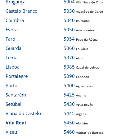
Bragança
5004
Vila Nova de Cima
Castelo Branco
5030
Alvações do Corgo
Coimbra
5040
Bairrinho
Évora
5050
Amendoeira
Faro
5054
Peso da Régua
Guarda
5060
Calvário
Leiria
5070
Alijó
Lisboa
5085
Casal de Loivos
Portalegre
5090
Candedo
Porto
5400
Águas Frias
Santarém
5425
Anelhe
Setúbal
5430
Água Revês
Viana do Castelo
5445
Argeriz
Vila Real
5450
Afonsim
Viseu
5460
Alturas do Barroso