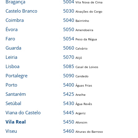
Bragança
5004
Vila Nova de Cima
Castelo Branco
5030
Alvações do Corgo
Coimbra
5040
Bairrinho
Évora
5050
Amendoeira
Faro
5054
Peso da Régua
Guarda
5060
Calvário
Leiria
5070
Alijó
Lisboa
5085
Casal de Loivos
Portalegre
5090
Candedo
Porto
5400
Águas Frias
Santarém
5425
Anelhe
Setúbal
5430
Água Revês
Viana do Castelo
5445
Argeriz
Vila Real
5450
Afonsim
Viseu
5460
Alturas do Barroso