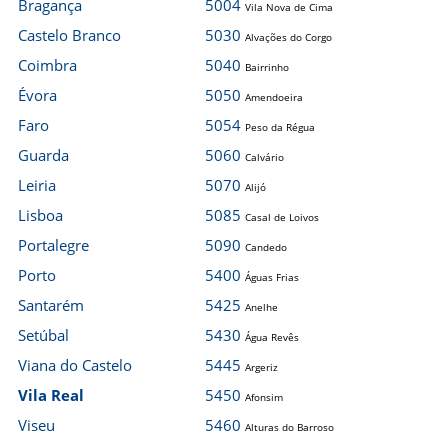
Bragança
5004
Vila Nova de Cima
Castelo Branco
5030
Alvações do Corgo
Coimbra
5040
Bairrinho
Évora
5050
Amendoeira
Faro
5054
Peso da Régua
Guarda
5060
Calvário
Leiria
5070
Alijó
Lisboa
5085
Casal de Loivos
Portalegre
5090
Candedo
Porto
5400
Águas Frias
Santarém
5425
Anelhe
Setúbal
5430
Água Revês
Viana do Castelo
5445
Argeriz
Vila Real
5450
Afonsim
Viseu
5460
Alturas do Barroso