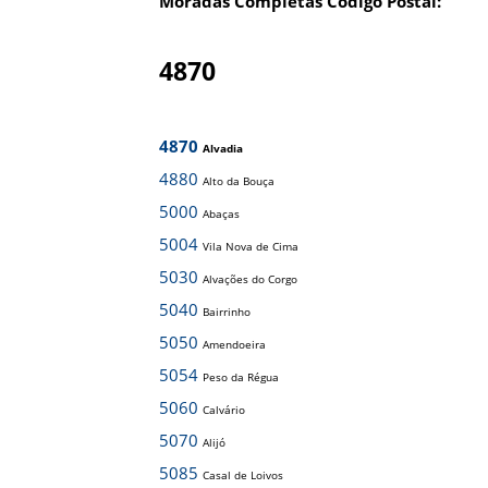
Moradas Completas Código Postal:
4870
4870
Alvadia
4880
Alto da Bouça
5000
Abaças
5004
Vila Nova de Cima
5030
Alvações do Corgo
5040
Bairrinho
5050
Amendoeira
5054
Peso da Régua
5060
Calvário
5070
Alijó
5085
Casal de Loivos